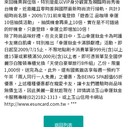
來回機票與住宿，特別是能以VIP身分觀賞及親臨時尚秀後
台機會，近距離且零時差與國際最新時尚流行接軌，共計3
組時尚名額。2009/7/31前來電登錄「遊香江 品咖啡 幸運
10倍抽獎活動」，抽獎機會再乘上10倍，實在是不可錯過
的好機會，只要登錄，幸運立即增加10倍！
除了時尚品味好禮，在炎炎夏日中，玉山幸運鈦金卡為呵護
卡友嫩白肌膚，特別推出「幸運鈦金卡滿額獻禮」活動。即
日起至2009/7/15止，不限地點刷卡消費單筆999元(含)以上
達15筆或累積滿50,000元(含)以上者，即可憑簽單至全國伊
麗莎白雅頓專櫃兌換「天使白豪華旅行8件組」乙份，限量
1,000份，送完為止。此外，還有國賓飯店享每週一預約下
午茶「兩人同行一人免費」之優惠，及BEING SPA超值65折
優惠，上述種種優惠都在寵愛卡友，讓卡友們體驗時尚品味
無價生活，因此美麗一夏就趁現在！詳情請洽玉山幸運鈦金
卡服務專線(02)2182-1313，或上玉山信用卡網站
http://www.esuncard.com.tw。***
返回列表