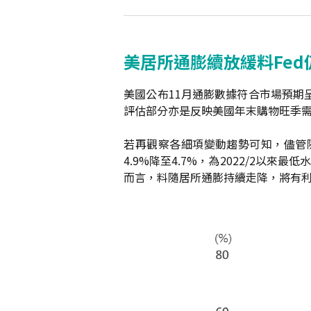
美居所通膨續放緩料Fed
美國公布11月通膨數據符合市場預期呈
評估部分亦是反映美國年末購物旺季需
若再觀察各細項變動趨勢可知，儘管
4.9%降至4.7%，為2022/2以來最低
而言，料隨居所通膨持續走降，將有利後