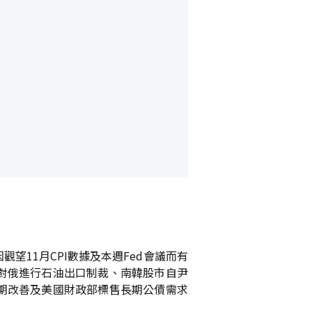
11月CPI數據及本週Fed會議而有
對俄進行石油出口制裁、南韓股市自尹
期改善及美國財政部標售長期公債需求