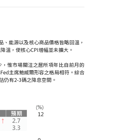
含食品、能源以及核心商品價格皆略回溫，
降溫，使核心CPI增幅並未擴大。
少，惟市場關注之居所項年比自前月的
Fed主席鮑威爾形容之格局相符。綜合
估仍有2-3碼之降息空間。