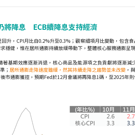
仍將降息 ECB續降息支持經濟
回升，CPI月比自0.2%升至0.3%；觀察細項月比變動，包
求穩健，惟在居所通膨持續放緩帶動下，整體核心服務通膨呈現
隨著基期效應逐漸消退，核心商品及能源項之負貢獻將逐漸減
水準；
居所通膨走降速度雖緩，然其持續走降之趨勢並未改變
，與
市通膨獲控，預期Fed於12月會議將再降息1碼，至2025年則