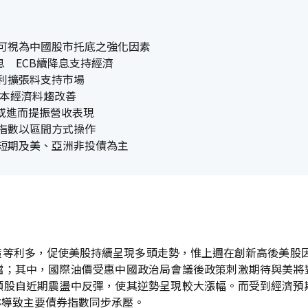
 可視為中國股市托底之強化因素
降息 ECB續降息支持經濟
獲利擴張料支持市場
年日本經濟料趨改善
 或進而提振營收表現
 指數以區間方式操作
中短期及美、亞洲非投債為主
等利多，促使美股持續呈現多頭走勢，惟上週在創新高後美股因觀望
檔；其中，國際油價受惠中國政治局會議後政策刺激期待與美將
類股自近期震盪中反彈，使其逆勢呈現較大漲幅。而受到經濟預
亦導致主要債券指數同步承壓。