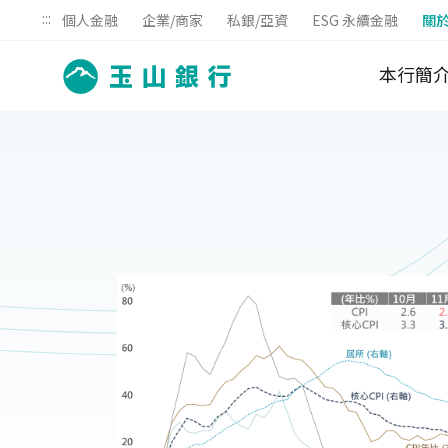
:::
個人金融
企業/商家
私銀/亞資
ESG 永續金融
關
本行簡