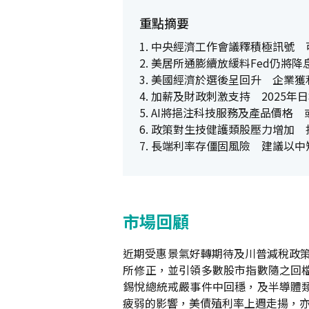
重點摘要
1. 中央經濟工作會議釋積極訊號
2. 美居所通膨續放緩料Fed仍將
3. 美國經濟於選後呈回升 企業
4. 加薪及財政刺激支持 2025
5. AI將挹注科技服務及產品價格
6. 政策對生技健護類股壓力增加
7. 長端利率存僵固風險 建議以
市場回顧
近期受惠景氣好轉期待及川普減稅政策
所修正，並引領多數股市指數隨之回
錫悅總統戒嚴事件中回穩，及半導體
疲弱的影響，美債殖利率上週走揚，