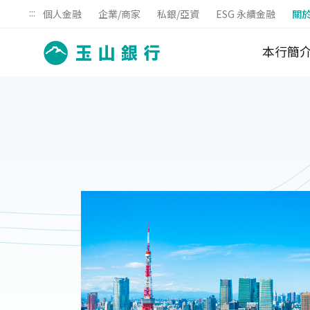
:::
個人金融
企業/商家
私銀/亞資
ESG 永續金融
關
本行簡