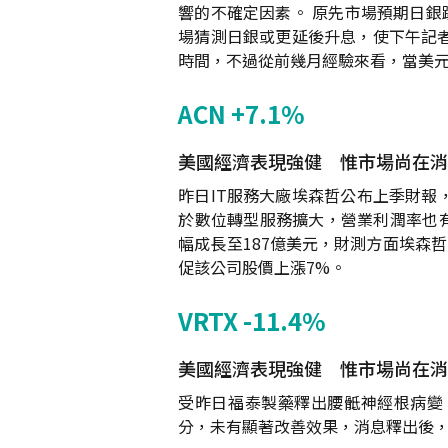
響的不確定因素。 原先市場預期日銀
場猜測日銀或更延後升息，使下午記
時間，不過從前幾月經驗來看，當美元
ACN +7.1%
美國經濟表現強健 惟市場尚在消化
昨日IT服務大廠埃森哲公布上季財報，
於數位轉型服務擴大，營業利潤率也有所
幅成長至187億美元，財測方面埃森哲將
促該公司股價上漲7%。
VRTX -11.4%
美國經濟表現強健 惟市場尚在消化
受昨日福泰製藥釋出腰骶神經根病變 (L
分，未有顯著改善效果，消息釋出後，