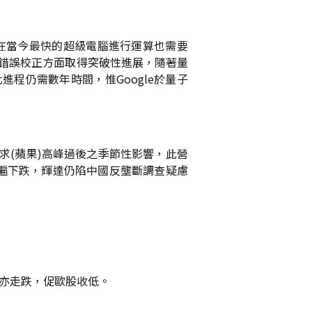
即使在當今最快的超級電腦進行運算也需要
晶片在錯誤校正方面取得突破性進展，隨著量
進程仍需數年時間，惟Google於量子
戶需求(蘋果)高峰過後之季節性影響，此營
普遍下跌，輝達仍陷中國反壟斷調查疑慮
股亦走跌，促歐股收低。