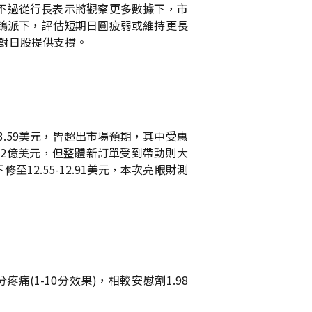
，不過從行長表示將觀察更多數據下，市
鴿派下，評估短期日圓疲弱或維持更長
或對日股提供支撐。
3.59美元，皆超出市場預期，其中受惠
僅12億美元，但整體新訂單受到帶動則大
12.55-12.91美元，本次亮眼財測
痛(1-10分效果)，相較安慰劑1.98