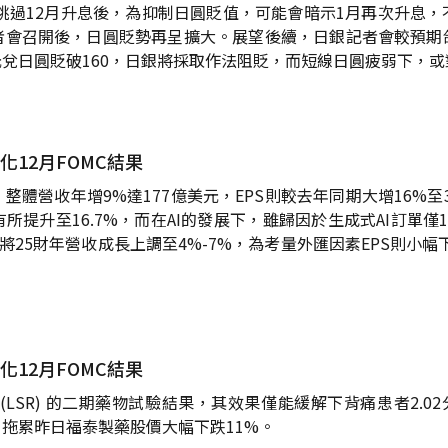
跳過12月升息後，為抑制日圓貶值，可能會暗示1月再次升息
者會召開後，日圓貶勢再呈擴大。展望後續，日銀記者會較預期
兌日圓貶破160，日銀將採取作法阻貶，而短線日圓疲弱下，
12月FOMC結果
整體營收年增9%達177億美元，EPS則較去年同期大增16%至
提升至16.7%，而在AI的發展下，雖歸因於生成式AI訂單
25財年營收成長上調至4%-7%，為考量外匯因素EPS則小幅下修至
12月FOMC結果
SR) 的二期藥物試驗結果，其效果僅能緩解下背痛患者2.02分疼
拖累昨日福泰製藥股價大幅下跌11%。