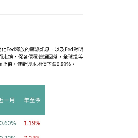
Fed釋放的鷹派訊息，以及Fed對明
而走擴，促各債種普遍回落，全球投等
而貶值，使新興本地債下跌0.89%。