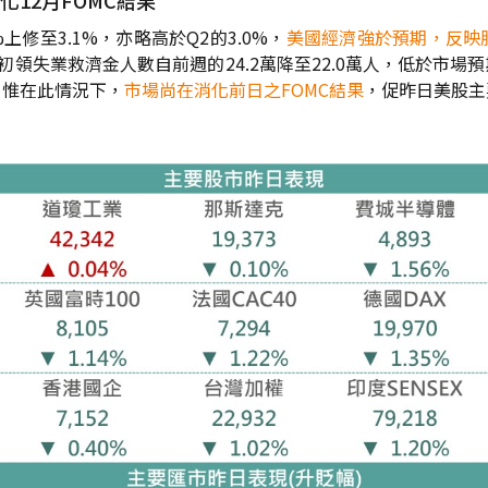
12月FOMC結果
%上修至3.1%，亦略高於Q2的3.0%，
美國經濟強於預期，反映
之初領失業救濟金人數自前週的24.2萬降至22.0萬人，低於市場
，惟在此情況下，
市場尚在消化前日之FOMC結果
，促昨日美股主