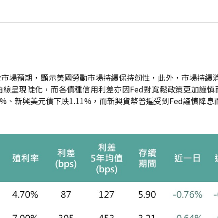
市場預期，顯示美國勞動市場持續保持韌性，此外，市場持續消化
曲線呈現陡化，而各債種信用利差亦因Fed對寬鬆政策更加謹慎
54%、新興美元債下跌1.11%，而新興貨幣普遍受到Fed謹慎降息