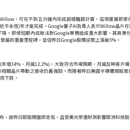
片Willow，可在不到五分鐘內完成超級難題計算，這項運算
、近乎永恆)年才能完成。Google量子AI負責人表示Willow
。即使短期內或無法對Google業務造成重大影響，其商業化
展的重要里程碑，並促昨日Google股價逆勢上漲逾5%。
元(年增34%、月減12.2%)，大致符合市場預期，月減反映客
AI相關晶片帶動之營收仍舊強勁。而隨著昨日美國半導體類股
落而下跌。
公布，故昨日歐股開盤即走低，且受美光慘澹財測影響歐洲科技