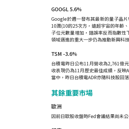
GOOGL 5.6%
Google於週一發布其最新的量子晶
10潤(10的25次方，遠超宇宙的年齡
子位元數量增加，錯誤率反而指數性下降
領域邁進的重大一步仍為推動新興科技發
TSM -3.6%
台積電昨日公布11月營收為2,761億
收表現仍為11月歷史最佳成績，反映
當中，昨日台積電ADR亦隨科技股回
其餘重要市場
歐洲
因前日歐股收盤時Fed會議結果尚未