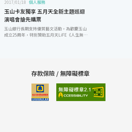
2017/01/18
個人服務
玉山卡友獨享 五月天全新主題巡迴
演唱會搶先購票
玉山銀行長期支持優質藝文活動，為歡慶玉山
成立25周年，特別贊助五月天LiFE《人生無限
公司》巡迴演唱會，邀請歌迷朋友及玉山卡友
親臨現場感受華人第一天團的音樂魅力。演唱
會將於3月18日~3月20日連續三天在高雄世運
主場館熱情開唱，本次特別規劃【玉山卡友專
區】，玉山卡友獨享優先購票，請喜愛五月天
的粉絲及玉山卡友把握難得機會。 2017五月
存款保險 / 無障礙標章
天LiFE《人生無限公司》巡迴演唱會為全新主
題，選定台灣最大演唱會場地-高雄世運主場
館為巡演首站，每場可容納5萬名歌迷，演唱
會訊息一公布即引起眾多歌迷熱烈迴響。本次
演唱會門票將於1月21日下午5點在拓元售票系
統開賣；為回饋玉山卡友，特別提供【玉山卡
友專屬購票區】，玉山卡友(含信用卡、Debit
卡)可提早於1月21日下午4點搶先購票，包含
$3,880、$3,280之無限搖滾區以及$2,280之東