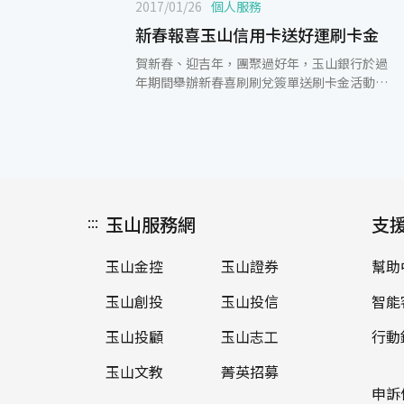
2017/01/26
個人服務
新春報喜玉山信用卡送好運刷卡金
賀新春、迎吉年，團聚過好年，玉山銀行於過
年期間舉辦新春喜刷刷兌簽單送刷卡金活動，
即日起至2月15日，新增國內一般消費單筆滿
仟之簽單，授權碼末碼對中3且集滿3筆，並登
錄活動網頁，即可獲得1,300元好運刷卡金！
同時玉山Facebook招財納福喵喵粉絲團也推
出分享活動貼文，週週再抽500元統一超商現
金抵用券，玉山銀行提供了各項優惠活動，讓
您刷越多，簽單中越多。 除了過年限定活動，
:::
玉山服務網
支
天天刷玉山信用卡，讓您新年好運到。週一網
購日，ibon mart單筆滿1,500元贈100元刷卡
玉山金控
玉山證券
幫助
金；週二百貨日，刷玉山統一時代聯名卡，台
北店館內單筆消費滿888元贈100元百貨商品
玉山創投
玉山投信
智能
抵用券；週三寶雅日，刷玉山寶雅聯名卡，單
筆滿999元以上，現折100元購物金；週四藥
玉山投顧
玉山志工
行動
妝美妝日，康是美單筆滿888元贈100元商品
提貨券；週五團購日，生活市集單筆消費滿
玉山文教
菁英招募
1,300元贈100元刷卡金；週六文青日，博客來
申訴