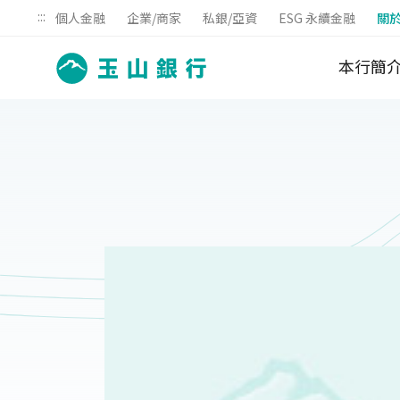
:::
個人金融
企業/商家
私銀/亞資
ESG 永續金融
關
本行簡