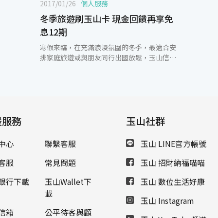
2017/01/26
個人服務
冬季旅遊刷玉山卡 現金回饋再享免
息12期
寒假來臨，在充滿浪漫氛圍的冬季，最適合安
排家庭旅遊或與朋友同行出國放鬆，玉山信用
卡提供民眾豐富多元的旅遊行程及滿額禮優
惠，同時也提供出國消費或國外網站購物消
費，滿額即享最高2%現金回饋。 即日起至
2017年2月28日，玉山信用卡與各大知名旅行
社以及飯店聯手推出一系列精采知性的旅遊方
援服務
案，包含雄獅、可樂、東南、山富、五福、鳳
玉山社群
凰、華友…等27家旅行社，活動期間登錄活
動，並於精選之合作旅行社累積消費每滿
中心
聯繫客服
玉山 LINE官方帳號
20,000元，享200元刷卡金回饋，上限新臺幣
2,000元，還可享有最高12期分期0利率及紅利
客服
常見問題
玉山 招財納福喵喵
點數100%折抵團費等多重優惠，讓卡友在享
受冬季旅遊的同時，盡情創造愉快美好的回
銀行下載
玉山Wallet下
玉山 數位生活好康
憶。此外，即日起至2017年3月31日在海外實
載
玉山 Instagram
體商店及國外網站消費，累積刷滿新臺幣
20,000元即享額外1%現金回饋，上限新臺幣
信箱
公平待客與顧