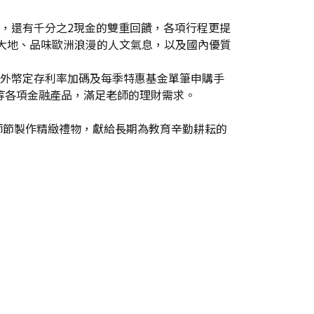
點，還有千分之2現金的雙重回饋，各項行程更提
色大地、品味歐洲浪漫的人文氣息，以及國內優質
線上外幣定存利率加碼及每季特惠基金單筆申購手
等各項金融產品，滿足老師的理財需求。
年教師節製作精緻禮物，獻給長期為教育辛勤耕耘的
。