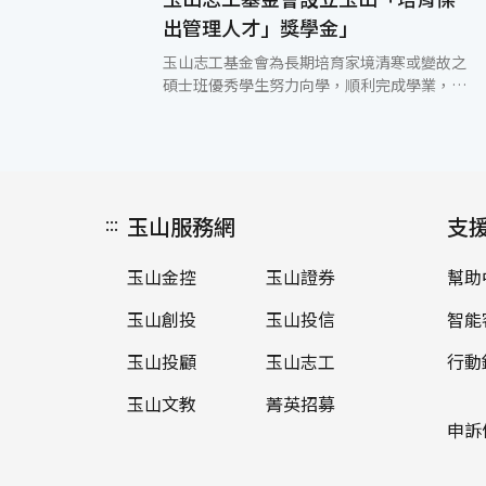
出管理人才」獎學金」
玉山志工基金會為長期培育家境清寒或變故之
碩士班優秀學生努力向學，順利完成學業，未
來成為國家、社會傑出管理人才，特別設置玉
山「培育傑出管理人才」獎學金，凡即將入學
台大、政大、清大、交大、中興、中正、成功
及中山等八所學校之特定管理相關系所碩士班
品學兼優之日間部一年級新生(非在職生)均可
:::
玉山服務網
提出申請，於每學年提供獎學金新台幣20萬
支
元，培育至受獎人碩士班畢業。申請時間自
2007年8月份起至2007年9月15日止，詳情請
玉山金控
玉山證券
幫助
至玉山志工基金會網站查詢
(http://www.esunfhc.com.tw/volunteer)。
玉山創投
玉山投信
智能
玉山投顧
玉山志工
行動
玉山文教
菁英招募
申訴