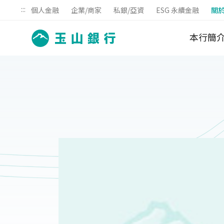
:::
個人金融
企業/商家
私銀/亞資
ESG 永續金融
關
本行簡