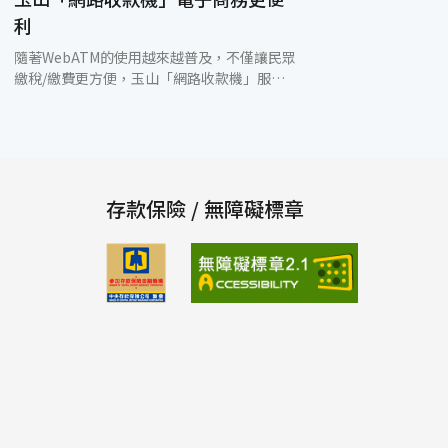
利
隨著WebATM的使用越來越普及，不僅讓民眾
繳稅/繳費更方便，玉山「網路收款機」服務
更具有三項貼心的設計：(1)安全性：四道安全
控管關卡，嚴密把關每筆交易(2)快速性：免出
門、免排隊(3)便利性：免Email、免傳真，並
提供「通訊欄」及「對帳小幫手」…等服務，
便利溝通大小事。無論是部落客、網路創業達
人或任何有收款需要者，皆可輕鬆免費享有個
存款保險 / 無障礙標章
人化的晶片金融卡線上收款服務。玉山銀行表
示，網路收款機之「通訊欄」服務結合
WebATM與傳統郵局劃撥單「通訊欄」的特
色，猶如一張網路劃撥單，只要收付雙方擁有
讀卡機與任一家銀行的晶片金融卡，就可透過
網路收款機，讓收付雙方在收付款同時透過
「通訊欄」傳遞訊息，不僅付款者輕鬆付款，
收款者更可輕鬆收款、快速對帳；新開發的
「對帳小幫手」功能，並提供賣方即時查詢收
款明細，便利對帳、出貨，減輕賣方的工作負
擔。除此，網路收款機的多元發展亦可運用於