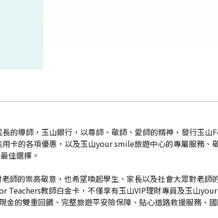
的導師，玉山銀行，以尊師、敬師、愛師的精神，發行玉山For 
卡的各項優惠，以及玉山your smile旅遊中心的專屬服務
的最佳選擇。
代表玉山對老師的崇高敬意，也希望喚起學生、家長以及社會大眾對
Teachers教師白金卡，不僅享有玉山VIP理財專員及玉山you
2現金的雙重回饋、完整旅遊平安險保障、貼心道路救援服務、國