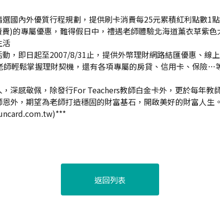
選國內外優質行程規劃，提供刷卡消費每25元累積紅利點數1
續費)的專屬優惠，難得假日中，禮遇老師體驗北海道薰衣草紫
生活
動，即日起至2007/8/31止，提供外幣理財網路結匯優惠、
讓老師輕鬆掌握理財契機，還有各項專屬的房貸、信用卡、保險…
深感敬佩，除發行For Teachers教師白金卡外，更於每
師恩外，期望為老師打造穩固的財富基石，開啟美好的財富人生
uncard.com.tw
)***
返回列表