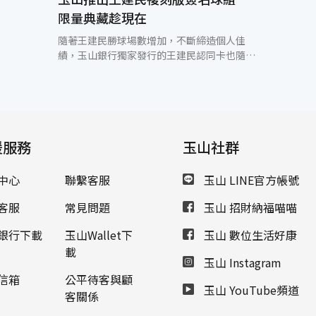
限量典藏趁現在
隨著王建民勝球場數增加，不斷締造個人佳
績，玉山銀行獨家發行的王建民認同卡也隨之
發燒，即日起至2007/12/31止，申辦玉山王建
民認同卡白金卡、金卡、普卡首刷可享獨家台
灣之光典藏禮，更有刷卡滿額送主題版簽名球
(2007/9/30前)，更可匯集卡友寫下的滿滿祝
福送到紐約，讓王建民感受來自故鄉的關懷。
援服務
玉山銀行表示，為讓球迷珍藏更多王建民相關
玉山社群
紀念產品，玉山獨家推出台灣之光典藏禮，白
金卡首刷即可擁有王建民「大聯盟生涯首勝紀
中心
聯繫客服
玉山 LINE官方帳號
念」複刻版簽名球一顆(限量3萬顆)、金卡首刷
即送王建民「大聯盟生涯首勝紀念」複刻版簽
客服
常見問題
玉山 招財納福喵喵
名球鑰匙圈一個、普卡首刷則送王建民珍藏海
報一套；除此，2007/9/30前，只要刷卡消費
銀行下載
玉山Wallet下
玉山 數位生活好康
單筆滿999元(含)以上達10次或累積消費金額
載
玉山 Instagram
達5萬元(含)以上，還可擁有王建民「亞洲勝投
王紀念」複刻版簽名球，除此，未來將再發行
信箱
公平待客與顧
玉山 YouTube頻道
一款主題版限量複刻版簽名球，一組共三款，
客關係
限量發行，典藏趁現在！為了讓卡友親身感受