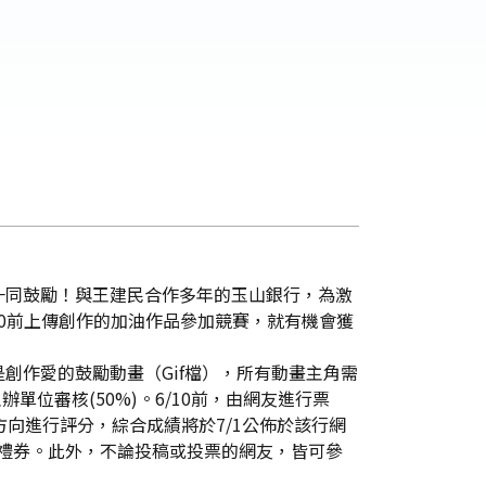
一同鼓勵！與王建民合作多年的玉山銀行，為激
0前上傳創作的加油作品參加競賽，就有機會獲
作愛的鼓勵動畫（Gif檔），所有動畫主角需
位審核(50%)。6/10前，由網友進行票
向進行評分，綜合成績將於7/1公佈於該行網
片組)禮券。此外，不論投稿或投票的網友，皆可參