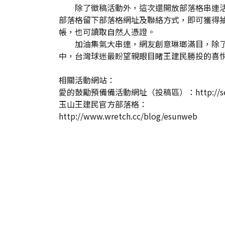
除了徵稿活動外，這次還開放部落格串連活動
部落格留下部落格網址及聯絡方式，即可獲得
帳，也可讀取自然人憑證。
加油集氣大串連，網友創意琳瑯滿目，除了發
中，台灣球迷最盼望親眼目睹王建民勝投的喜悅
相關活動網站：
愛的鼓勵預備備活動網址（投稿區）：http://service.wr
玉山王建民官方部落格：
http://www.wretch.cc/blog/esunweb