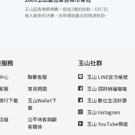
玉山盃青棒錦標賽，經過2週的挑戰，6月7日
進入最後的決賽，各隊精銳盡出的精湛較勁
後，冠軍由台南市出線，亞、季均分別為高雄
市、桃園縣。代表台南市出征的南英商工，除
玉山盃之外，更在高中聯賽、台灣盃拼出三項
冠軍，可說是今年的超級強隊。眾多選手在玉
山盃盡情揮灑、發光發熱，展現出玉山盃「打
造台灣甲子園」的主要精神。決賽玉山銀行表
示，為鼓勵國內青棒球隊的拼戰精神，從今年
援服務
玉山社群
度起，玉山盃參照日本甲子園優勝錦旗，特別
訂作了「永久冠軍盃」，第一座就由台南市抱
中心
聯繫客服
玉山 LINE官方帳號
走，得下一屆再傳承給新的冠軍隊伍。若連續
勇奪三屆冠軍的青棒隊伍，即可永久保存這個
客服
常見問題
玉山 招財納福喵喵
價值非凡的永久冠軍盃，象徵青棒的最高榮
譽。本屆冠軍隊伍台南市，在前兩屆玉山盃皆
銀行下載
玉山Wallet下
玉山 數位生活好康
拿下季軍，但越戰越勇、越來越精鍊的表現，
載
更是玉山盃奮戰的代表。今年玉山盃所選拔出
玉山 Instagram
來的青棒代表隊，將代表台灣參加於韓國舉辦
信箱
公平待客與顧
的第8屆亞洲青棒賽，期望如2007第一屆「玉
玉山 YouTube頻道
客關係
山盃青棒賽」所選拔出來的國家代表隊一樣勇