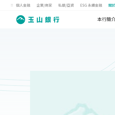
:::
個人金融
企業/商家
私銀/亞資
ESG 永續金融
關
本行簡