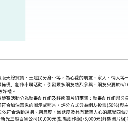
寨版天線寶寶、王建民分身…等，為心愛的朋友、家人、情人等
備備」創作串聯活動，引發眾多網友熱烈參與。網友只要於6/1
等好禮。
賽活動分為動畫創作組及靜態圖片組兩類：動畫創作組部分是創
合加油意象的圖示或照片，評分方式分為網友投票(50%)與主辦單
位依符合活動規則、創意度、幽默度及具有鼓舞人心的感覺四個方
新光三越百貨公司10,000元(動態創作組)/5,000元(靜態圖