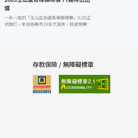
爐
一年一度的「玉山盃全國青棒錦標賽」5/25正
式開打，來自各縣市19支代表隊，經過預賽的
激烈競賽後，於29日產生本屆八強隊伍，將進
入6/2-4於新莊和天母球場舉行之複賽，冠亞
軍將6/7最終決賽中誕生，冠軍隊伍將代表台
灣參加於韓國首爾舉辦的第八屆亞洲青棒錦標
賽，爭取青棒最高榮譽。今年的玉山盃以運動
精神為號召，充份表現「堅持奮鬥到最後一
存款保險 / 無障礙標章
刻」的精神，晉級複賽八強的選手代表，在複
決賽記者會上拿著象徵運動榮耀的聖火，向國
人宣誓將秉持運動員精神、發揮最強的實力，
打好每一場球，誓言讓台灣的棒球愛好者欣賞
拼勁十足、精彩絕倫的好球賽。八強隊伍分別
為高雄縣、台中市、高雄市、桃園縣、宜蘭
縣、台南市、台北市及台東縣。玉山金控總經
理黃男州表示，玉山連續3年與中華棒協舉辦
「玉山盃全國青棒錦標賽」，遴選全國最優秀
的選手組成中華青棒國家代表隊。今年參賽隊
伍比往年更多、更強，競爭也更激烈，相信複