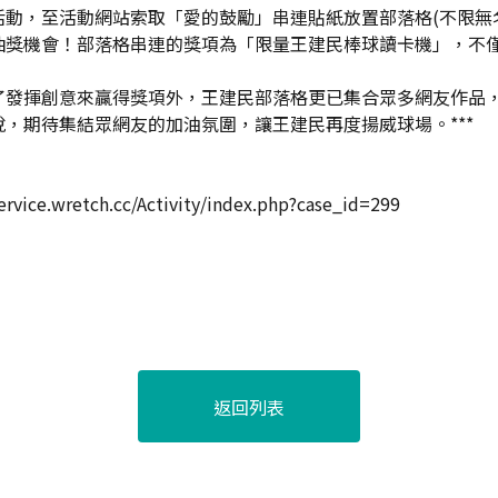
，至活動網站索取「愛的鼓勵」串連貼紙放置部落格(不限無名
抽獎機會！部落格串連的獎項為「限量王建民棒球讀卡機」，不僅
揮創意來贏得獎項外，王建民部落格更已集合眾多網友作品，
，期待集結眾網友的加油氛圍，讓王建民再度揚威球場。***
etch.cc/Activity/index.php?case_id=299
返回列表