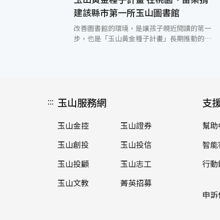
建該縣市第一所玉山圖書館
改善圖書館的環境，是讓孩子親近閱讀的第一
步，也是「玉山黃金種子計畫」長期推動的目
標。繼屏東、高雄、台南、嘉義、雲林、台
中、彰化等縣市後，玉山志工基金會11日首度
於桃園縣內柵國小、苗栗縣大埔國小分別播下
第一顆黃金種子，打造「玉山黃金種子計畫」
第14、15所玉山圖書館，有系統、有步驟地打
:::
玉山服務網
造孩子們喜愛的閱讀空間，提升學童閱讀意願
支
與習慣。玉山志工基金會執行長黃男州表示，
城鄉的差距，讓偏遠地區的閱讀環境落後於都
玉山金控
玉山證券
幫助
會區，使得該地區的孩子們難以獲得相同的閱
讀資源。為了讓弱勢的孩子們也能擁有知識的
玉山創投
玉山投信
智能
力量，脫離貧窮的機會，「玉山黃金種子計
畫」結合社會參與的力量，由玉山人、玉山志
玉山投顧
玉山志工
行動
工基金會及玉山世界卡卡友共同捐助，持續在
玉山文教
菁英招募
台灣偏遠地區或資源缺乏的國小捐建玉山圖書
館，希望透過閱讀環境的改善，加上學校老
申訴
師、玉山志工們的共同呵護引導，讓孩子們願
意主動走進圖書館，進而喜歡閱讀，從提高學