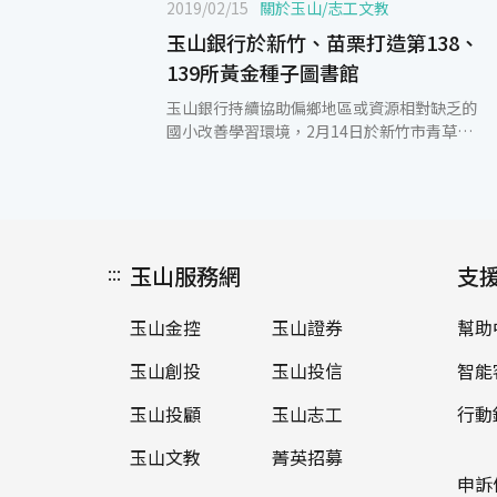
2019/02/15
關於玉山
/
志工文教
玉山銀行於新竹、苗栗打造第138、
139所黃金種子圖書館
玉山銀行持續協助偏鄉地區或資源相對缺乏的
國小改善學習環境，2月14日於新竹市青草湖
國小及苗栗縣客庄國小打造第138、139所玉
山圖書館，讓學童可以透過閱讀接觸到更寬廣
的世界，使未來充滿無限可能。 親自出席圖書
館啟用典禮的玉山銀行暨玉山文教基金會董事
長曾國烈懷著感恩的心情表示，閱讀是教育非
:::
玉山服務網
常重要的基礎工程，「閱讀力」也是學習力和
支
競爭力的關鍵，對孩子一生影響十分深遠，而
提升閱讀力最有效的方法就是「大量閱讀、主
玉山金控
玉山證券
幫助
動思考、快樂分享」。為此，玉山打造充滿童
趣、優質舒適的圖書館，以永續經營的理念提
玉山創投
玉山投信
智能
供所需資源，包含成立時的設備及新書、每年
的電費補助、每兩年圖書更新及不定期環境維
玉山投顧
玉山志工
行動
護等；為推廣數位閱讀，亦購置平板電腦，供
玉山文教
菁英招募
玉山圖書館學校間申請流通，協助老師創新教
學，延伸閱讀的想像力。 新竹市青草湖國小許
申訴