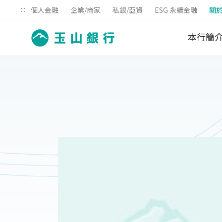
:::
個人金融
企業/商家
私銀/亞資
ESG 永續金融
關
本行簡