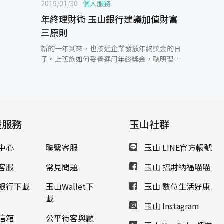
2019/01/30
個人服務
年終理財術 玉山銀行建議加值財富
三原則
新的一年到來，也接近企業發放年終獎金的日
子。上班族如何妥善運用年終獎金，聰明理財
創造財富，玉山銀行建議掌握三項原則。 一、
掌握市場資訊，把握投資契機：展望2019年，
投資人須留意中美貿易協商進程等影響經濟局
勢的重要事件，在不確定性因素的干擾下，預
期將增添全年金融市場的波動度。整體而言，
援服務
今年投資布局更須著重資產配置，宜對報酬與
玉山社群
波動加以平衡，可藉投資級債、新興債及多元
資產作為核心資產配置，並適量搭配供需有所
中心
聯繫客服
玉山 LINE官方帳號
改善的能源、受避險需求支撐的黃金、及可望
受惠中美貿易戰轉單效應的東南亞市場為衛星
客服
常見問題
玉山 招財納福喵喵
配置。 二、重新檢視投資組合，依需求進行調
整：新的一年，玉山銀行建議，對自己的理財
銀行下載
玉山Wallet下
玉山 數位生活好康
部位也需要進行「除舊佈新」，重新檢視投資
載
玉山 Instagram
組合中的部位，適時停利停損，將這些部位進
行整頓，再運用年終獎金進行投資組合的「配
信箱
公平待客與顧