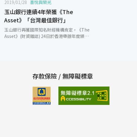
2019/01/28
喜悅與榮光
玉山銀行連續4年榮獲《The
Asset》「台灣最佳銀行」
玉山銀行再獲國際知名財經機構肯定，《The
Asset》(財資雜誌) 24日於香港舉辦年度頒獎
典禮，玉山銀行獲評選為2018「台灣最佳銀
行」，黃男州總經理獲選「亞太最佳CEO」，
這是玉山連續4年獲《The Asset》頒發雙項
殊榮，創下台灣金融業紀錄，代表台灣銀行業
在國際金融舞台上發光發熱。 玉山共榮獲
《The Asset》4項大獎，包括「亞太最佳
存款保險 / 無障礙標章
CEO」、「台灣最佳銀行」、「亞洲企業傑出
公司治理暨CSR獎- 最高榮譽白金獎」及「台
灣寶島債最佳債券商」。《The Asset》評審
指出，玉山展現全面的經營品質，業務國際化
發展迅速，聚焦跨境台商及貿易融資，並提供
全方位利匯率避險及金流服務，同時以數位科
技應用為加速器，將玉山整體規模推向新境
界，是獲獎的最重要原因。另外，玉山在數位
金融發展也有傑出的表現，首創結合智能行銷