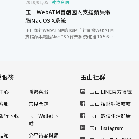
2010/01/05
數位金融
玉山WebATM首創國內支援蘋果電
腦Mac OS X系統
玉山銀行WebATM首創國內自行開發WebATM
支援蘋果電腦Mac OS X作業系統(包含10.5.6與
10.6以上版本)，讓愛好蘋果電腦Mac OS X作
業系統的使用者今後也可以輕鬆享受玉山
WebATM的便利服務。這是玉山WebATM繼
2009年7月率先支援Linux作業系統後，再度
領先同業推出支援蘋果Mac作業系統的服務。
援服務
根據2009年12月網路零售龍頭亞馬遜網站最
玉山社群
新調查，蘋果Mac成為消費者心目中最想收到
的耶誕禮物，在在顯示出蘋果Mac在市場上已
中心
聯繫客服
玉山 LINE官方帳號
成為消費者心目中的理想品牌，然而市面上眾
多支援Mac的應用軟體中，獨缺網路族群最常
客服
常見問題
玉山 招財納福喵喵
使用的WebATM服務，每每讓蘋果迷遇到轉帳
需求時，卻要出門找尋ATM或切換到其他作業
銀行下載
玉山Wallet下
玉山 數位生活好康
系統進行交易，大大降低他們網路購物的便利
載
玉山 Instagram
性。玉山銀行從顧客需求出發，短時間內開發
出Mac版本的WebATM服務，深獲網友好評。
信箱
公平待客與顧