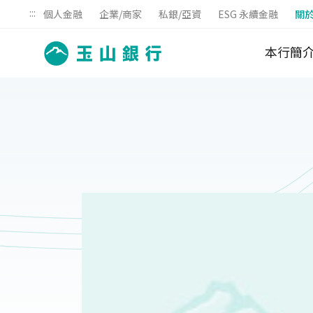
:::
個人金融
企業/商家
私銀/亞資
ESG 永續金融
關
本行簡