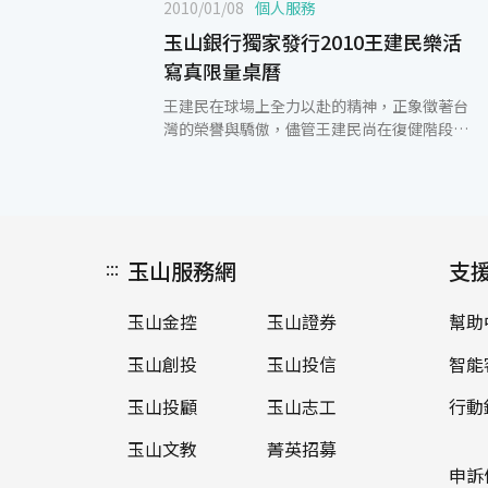
2010/01/08
個人服務
玉山銀行獨家發行2010王建民樂活
寫真限量桌曆
王建民在球場上全力以赴的精神，正象徵著台
灣的榮譽與驕傲，儘管王建民尚在復健階段，
國人的熱情仍絲毫不減。為回饋長期支持王建
民的顧客，玉山銀行獨家發行限量「2010王建
民樂活寫真桌曆」，所有造型專屬打造、截然
不同以往，或騎單車、或聽音樂、悠閒喝下午
茶…每一頁都是王建民不同於球場上競技的樂
:::
玉山服務網
活寫真，傳達休閒、健康的生活態度，讓顧客
支
體驗不一樣的王建民。自2010年1月11日起至
2月28日止，王建民認同卡卡友可以紅利點數
玉山金控
玉山證券
幫助
2,000點臨櫃兌換「2010王建民樂活寫真桌
曆」乙份（正附卡合併限兌領乙份），其餘玉
玉山創投
玉山投信
智能
山卡友亦可以紅利點數2,500點兌換乙份，喜
愛王建民的卡友，可以把握機會，數量有限，
玉山投顧
玉山志工
行動
限量珍藏，更可有王建民的陪伴一起度過2010
玉山文教
菁英招募
年。除此之外，活動期間內，於玉山銀行臨櫃
新增理財業務往來並符合門檻者，可獲贈
申訴