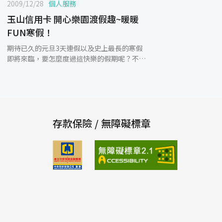
2009/12/28
個人服務
玉山信用卡 開心樂園渡假趣~暖暖
FUN寒假！
期待已久的元旦3天連假以及史上最長的寒假
即將來臨，要怎麼度過這快樂的假期呢？不妨
帶著家人或是跟朋友們揪團到主題樂園開心一
下，或是到全台各地知名的溫泉會館泡湯、享
美食，度過暖暖的寒冬吧！玉山銀行特別與遠
雄海洋公園、劍湖山世界主題樂園、及烏來璞
石麗緻、苗栗泰安觀止等溫泉飯店合作，提供
卡友專屬優惠，讓卡友開心FUN寒假！玉山銀
存款保險 / 無障礙標章
行表示，這次推出的開心樂園渡假趣活動，不
論卡友是要當天來回或是二天一夜都能享有優
惠。2010/1/1~2/28憑玉山卡到遠雄海洋世
界，享親子驚喜優惠價1,280元(1大人+1位12
歲以下小朋友)，另加贈100元園內抵用券；平
日(週日~週五)入住遠雄悅來大飯店精緻山景客
房，兩人同行可享雙人早餐、雙人下午茶，以
及雙人暢遊海洋公園，玉山卡友獨享驚喜優惠
價5,999元。此外，於劍湖山世界刷玉山卡購