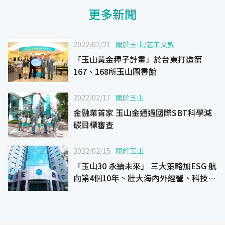
更多新聞
2022/02/21
關於玉山
/
志工文教
「玉山黃金種子計畫」於台東打造第
167、168所玉山圖書館
2022/02/17
關於玉山
金融業首家 玉山金通過國際SBT科學減
碳目標審查
2022/02/15
關於玉山
「玉山30 永續未來」 三大策略加ESG 航
向第4個10年 ~ 壯大海內外經營、科技領
航、風險管理 以及 ESG永續發展 ~