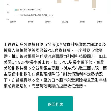
上週週初歐盟依據數位市場法(DMA)對科技龍頭展開調查及
投資人謹慎觀望美國最新PCE通膨數據，一度引發市場震
盪，惟此後蘋果掃除近期消息面壓力引領科技股回升，加上
美國Q4 GDP增長率獲上修、核心PCE增長率獲下修，激勵
美股指數持續收高並引領主要股市與產業指數正面表現；而
主要債市指數則在通膨預期降低抑制美債殖利率走勢情況
下，亦普遍得以收高。至於日本股市則受累除權息及財年結
束前賣壓增加，而呈現較明顯的逆勢收低走勢。
返回列表