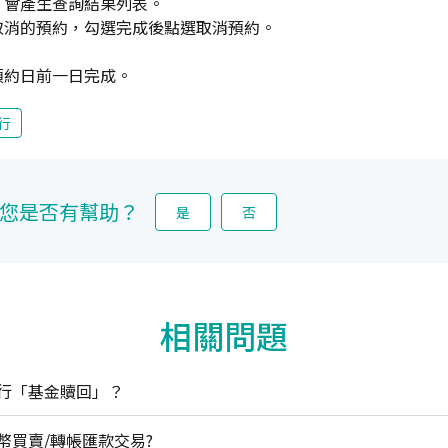
，會產生查詢結果列表。
取消的預約，勾選完成後點選取消預約。
預約日前一日完成。
行
您是否有幫助？
是
否
相關問題
行「基金贖回」？
幣買賣/轉帳匯款交易?