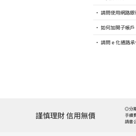
請問使用網路銀
如何加開子帳戶
請問 e 化通
◎分期
謹慎理財 信用無價
手續費
請書