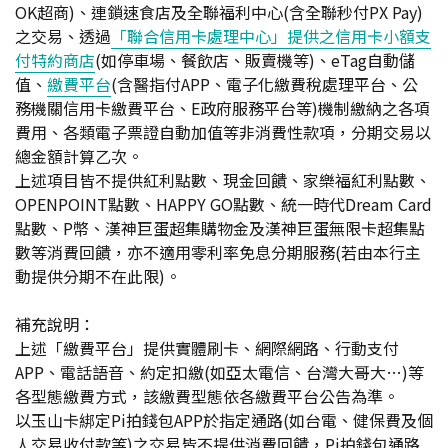
OK超商)、連鎖速食店及全聯福利中心(含全聯秒付PX Pay)
之交易、透過
「聯合信用卡處理中心」提供之信用卡小額支
付特約商店
(如停車場、餐飲店、販賣機等)、eTag自動儲
值、
繳費平台
(含醫指付APP、電子化繳費稅處理平台、公
務機關信用卡繳費平台、E政府服務平台等)機制繳納之各項
費用、各類電子票證自動加值等非消費性款項，分期交易以
總金額計算乙次。
上述項目皆不提供紅利點數、現金回饋、家樂福紅利點數、
OPENPOINT點數、HAPPY GO點數、統一時代Dream Card
點數、P幣、漢神巨蛋超集購物金及漢神巨蛋無限卡超集點
數等消費回饋，亦不適用零利率免息分期服務(若由本行主
動提供分期不在此限)。
補充說明：
上述「繳費平台」提供實體刷卡、網際網路、行動支付
APP、電話語音、約定扣繳(如亞太電信、台灣大哥大…)等
各型態繳費方式，該繳費型態依各繳費平台公告為準。
以玉山卡綁定Pi拍錢包APP於指定通路(如台電、健保費及個
人交易收付款等)之交易皆不提供消費回饋，Pi拍錢包通路