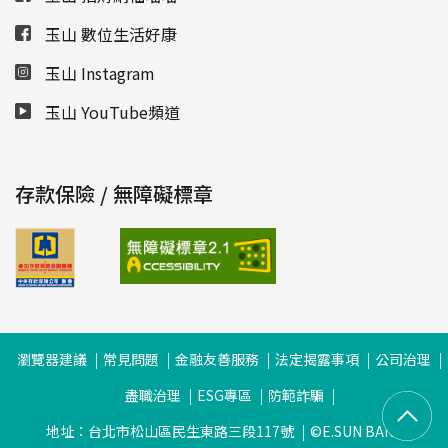
玉山 數位生活好康
玉山 Instagram
玉山 YouTube頻道
存款保險 / 無障礙標章
瀏覽器建議
常見問題
金融友善服務
法定揭露事項
公司治理
盡職治理
ESG專區
防範詐騙
地址：台北市松山區民生東路三段117號
©E.SUN BANK