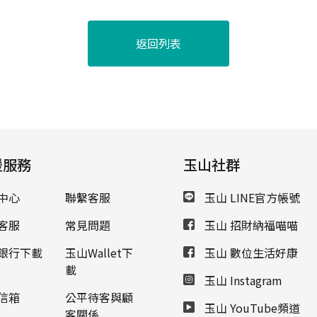
返回列表
援服務
玉山社群
中心
聯繫客服
玉山 LINE官方帳號
客服
常見問題
玉山 招財納福喵喵
銀行下載
玉山Wallet下
玉山 數位生活好康
載
玉山 Instagram
信箱
公平待客與顧
玉山 YouTube頻道
客關係