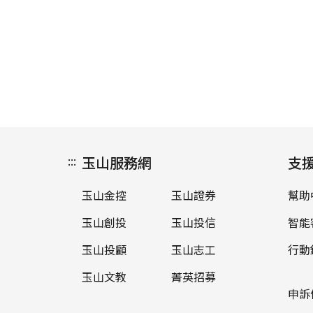
:::
玉山服務網
支
玉山金控
玉山證券
幫助
玉山創投
玉山投信
智能
玉山投顧
玉山志工
行動
玉山文教
菁英招募
申訴