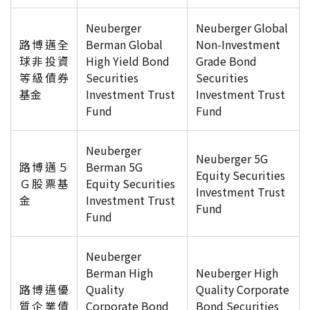
Neuberger
Neuberger Global
路博邁全
Berman Global
Non-Investment
球非投資
High Yield Bond
Grade Bond
等級債券
Securities
Securities
基金
Investment Trust
Investment Trust
Fund
Fund
Neuberger
Neuberger 5G
路博邁５
Berman 5G
Equity Securities
Ｇ股票基
Equity Securities
Investment Trust
金
Investment Trust
Fund
Fund
Neuberger
Berman High
Neuberger High
路博邁優
Quality
Quality Corporate
質企業債
Corporate Bond
Bond Securities