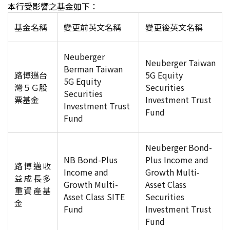
本行受影響之基金如下：
基金名稱
變更前英文名稱
變更後英文名稱
Neuberger
Neuberger Taiwan
Berman Taiwan
路博邁台
5G Equity
5G Equity
灣５Ｇ股
Securities
Securities
票基金
Investment Trust
Investment Trust
Fund
Fund
Neuberger Bond-
NB Bond-Plus
Plus Income and
路博邁收
Income and
Growth Multi-
益成長多
Growth Multi-
Asset Class
重資產基
Asset Class SITE
Securities
金
Fund
Investment Trust
Fund