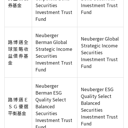
券基金
Securities
Investment Trust
Investment Trust
Fund
Fund
Neuberger
Neuberger Global
路博邁全
Berman Global
Strategic Income
球策略收
Strategic Income
Securities
益債券基
Securities
Investment Trust
金
Investment Trust
Fund
Fund
Neuberger
Neuberger ESG
Berman ESG
Quality Select
路博邁Ｅ
Quality Select
Balanced
ＳＧ優選
Balanced
Securities
平衡基金
Securities
Investment Trust
Investment Trust
Fund
Fund