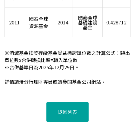
國泰全球
國泰全球
2011
2014
基礎建設
0.428712
資源基金
基金
※消滅基金換發存續基金受益憑證單位數之計算公式：轉出
單位數x合併轉換比率=轉入單位數
※合併基準日為
2025
年12月29日
。
詳情請洽分行理財專員或請參閱基金公司網站。
返回列表