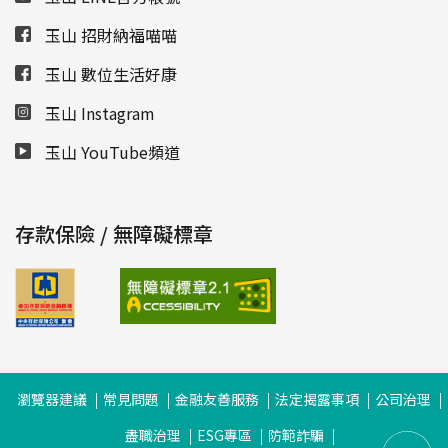
玉山 招財納福喵喵
玉山 數位生活好康
玉山 Instagram
玉山 YouTube頻道
存款保險 / 無障礙標章
瀏覽器建議
常見問題
金融友善服務
法定揭露事項
公司治理
盡職治理
ESG專區
防範詐騙