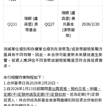
瑞銀 (盧
瑞銀 (盧
森堡) 美
QQ21
森堡) 澳
QQ27
元基金
2026/2/20
幣基金
(澳幣避
險)
消滅單位級別和存續單位級別在貨幣及/或貨幣避險策略方
面具有不同特徵。因此，本合併可能會對未來績效產生影
響，投資人應評估不同貨幣或避險策略是否符合其投資需
求。
本行相關作業時程如下：
1.
合併基準日為2026年2月20日。
2.
自2026年1月13日起
關閉
賣出再買進、預約交易、申購、
定期(不)定額申請及定期(不)定額扣款
。若為定期(不)定額
投資人，待合併成為新基金後會再繼續扣款投資合併後的新
基金直到贖回為止。