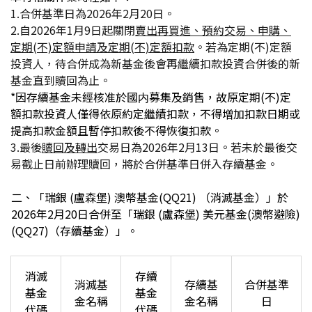
1.
合併基準日為2026年2月20日。
2.
自2026年1月9日起
關閉
賣出再買進、預約交易、申購、
定期(不)定額申請及定期(不)定額扣款
。若為定期(不)定額
投資人，待合併成為新基金後會再繼續扣款投資合併後的新
基金直到贖回為止。
*
因存續基金未經核准於國内募集及銷售，故原定期(不)定
額扣款投資人僅得依原約定繼績扣款，不得增加扣款日期或
提高扣款金額且暫停扣款後不得恢復扣款。
3.
最後
贖回及轉出
交易日為2026年2月13日。若未於最後交
易截止日前辦理贖回，將於合併基準日併入存續基金。
二、「瑞銀 (盧森堡) 澳幣基金(QQ21) （消滅基金）」於
2026年2月20日合併至「瑞銀 (盧森堡) 美元基金(澳幣避險)
(QQ27)（存續基金）」。
消滅
存續
消滅基
存續基
合併基準
基金
基金
金名稱
金名稱
日
代碼
代碼