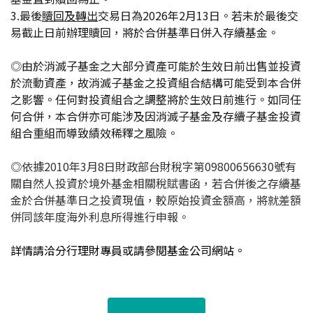
3.
最後
贖回及轉出
交易日為2026年2月13日。若未於最後交
易截止日前辦理贖回，將於合併基準日併入存續基金。
◎
由於消滅子基金之大部分資產可能於生效日前出售並投資
於流動資產，故消滅子基金之投資組合結構可能受到本合併
之影響。任何對投資組合之調整將於生效日前進行。如同任
何合併，本合併亦可能涉及因消滅子基金及存續子基金投資
組合重組而導致績效稀釋之風險。
◎依據2010年3月8日財政部台財稅字第09800656630號有
關自然人投資於境外基金相關稅賦書函，若合併後之存續基
金於合併基準日之投資現值，較原始投資金額高，將就差額
併同該年度海外利息所得進行申報。
詳情請洽分行理財專員或請參閱基金公司網站。