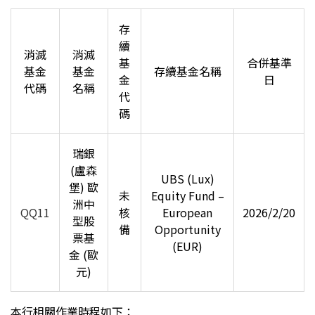
存
續
消滅
消滅
基
合併基準
基金
基金
存續基金名稱
金
日
代碼
名稱
代
碼
瑞銀
(盧森
UBS (Lux)
堡) 歐
未
Equity Fund –
洲中
QQ11
核
European
2026/2/20
型股
備
Opportunity
票基
(EUR)
金 (歐
元)
本行相關作業時程如下：