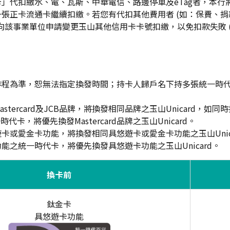
代扣繳水、電、瓦斯、中華電信、路邊停車及eTag者，本行將於20
張正卡流通卡繼續扣繳。若您有代扣其他費用者 (如：保費、
向該事業單位申請變更玉山其他信用卡卡號扣繳，以免扣款失敗 
排程為準，恕無法指定換發時間；持卡人歸戶名下持多張統一時
tercard及JCB品牌，將換發相同品牌之玉山Unicard，如同時持有
代卡，將優先換發Mastercard品牌之玉山Unicard。
卡或愛金卡功能，將換發相同具悠遊卡或愛金卡功能之玉山Unic
能之統一時代卡，將優先換發具悠遊卡功能之玉山Unicard。
換卡前
鈦金卡
具悠遊卡功能