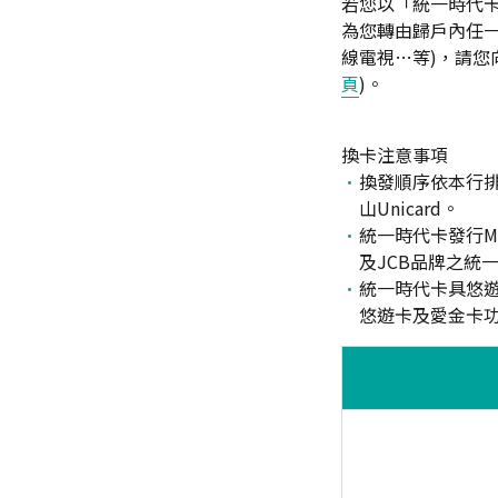
若您以「統一時代卡」
為您轉由歸戶內任一
線電視…等)，請您
頁
)。
換卡注意事項
換發順序依本行
山Unicard。
統一時代卡發行Mas
及JCB品牌之統一時
統一時代卡具悠遊
悠遊卡及愛金卡功