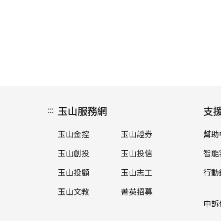
:::
玉山服務網
支
玉山金控
玉山證券
幫助
玉山創投
玉山投信
智能
玉山投顧
玉山志工
行動
玉山文教
菁英招募
申訴