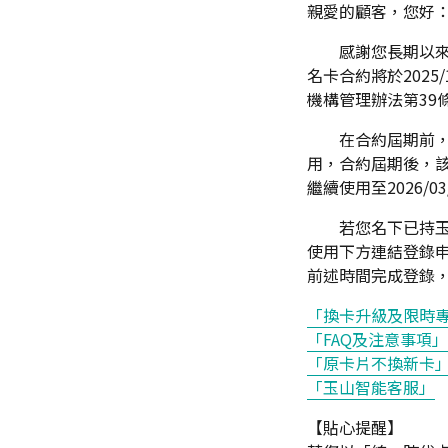
親愛的顧客，您好
感謝您長期以來
名卡合約將於202
機構管理辦法第39條規
在合約屆期前
用，合約屆期後，該
繼續使用至2026/03
若您名下已持玉山
使用下方連結登錄
前述時間完成登錄，本
「換卡升級及限時
「FAQ及注意事項
「原卡片不換新卡
「玉山智能客服」
【貼心提醒】