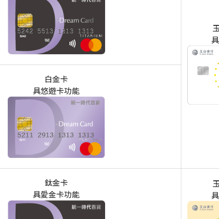
玉
具
白金卡
具悠遊卡功能
鈦金卡
玉
具愛金卡功能
具