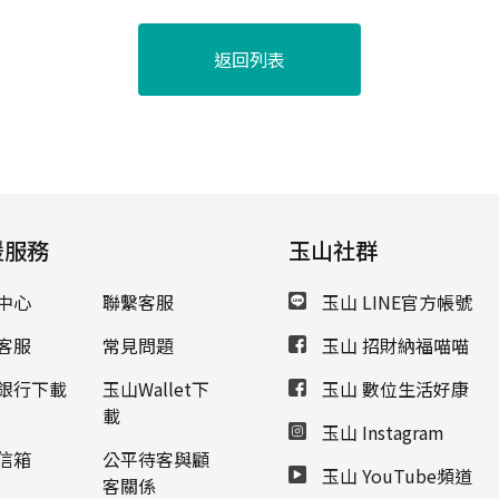
返回列表
援服務
玉山社群
中心
聯繫客服
玉山 LINE官方帳號
客服
常見問題
玉山 招財納福喵喵
銀行下載
玉山Wallet下
玉山 數位生活好康
載
玉山 Instagram
信箱
公平待客與顧
玉山 YouTube頻道
客關係