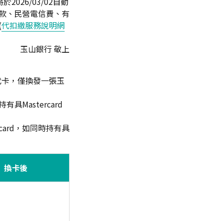
26/03/02自動
捐款、民營電信費、有
(
代扣繳服務說明網
玉山銀行 敬上
代卡，僅換發一張玉
具Mastercard
ard，如同時持有具
換卡後