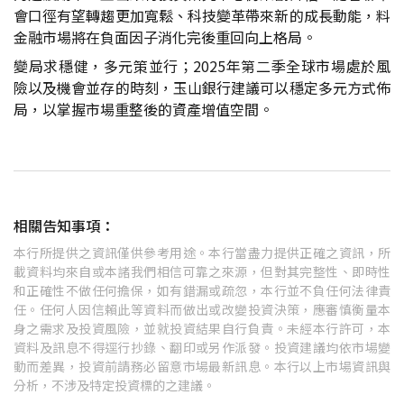
會口徑有望轉趨更加寬鬆、科技變革帶來新的成長動能，料
金融市場將在負面因子消化完後重回向上格局。
變局求穩健，多元策並行；2025年第二季全球市場處於風
險以及機會並存的時刻，玉山銀行建議可以穩定多元方式佈
局，以掌握市場重整後的資產增值空間。
相關告知事項：
本行所提供之資訊僅供參考用途。本行當盡力提供正確之資訊，所
載資料均來自或本諸我們相信可靠之來源，但對其完整性、即時性
和正確性不做任何擔保，如有錯漏或疏忽，本行並不負任何法律責
任。任何人因信賴此等資料而做出或改變投資決策，應審慎衡量本
身之需求及投資風險，並就投資結果自行負責。未經本行許可，本
資料及訊息不得逕行抄錄、翻印或另作派發。投資建議均依市場變
動而差異，投資前請務必留意市場最新訊息。本行以上市場資訊與
分析，不涉及特定投資標的之建議。