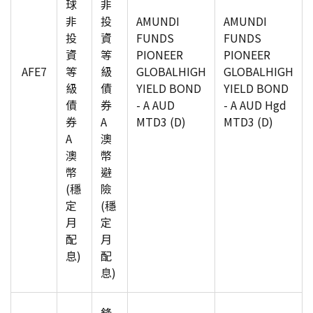
球
非
非
投
AMUNDI
AMUNDI
投
資
FUNDS
FUNDS
資
等
PIONEER
PIONEER
AFE7
等
級
GLOBALHIGH
GLOBALHIGH
級
債
YIELD BOND
YIELD BOND
債
券
- A AUD
- A AUD Hgd
券
A
MTD3 (D)
MTD3 (D)
A
澳
澳
幣
幣
避
(穩
險
定
(穩
月
定
配
月
息)
配
息)
鋒