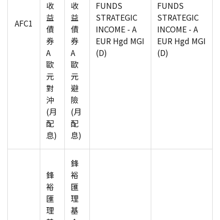
收
收
FUNDS
FUNDS
益
益
STRATEGIC
STRATEGIC
AFC1
債
債
INCOME - A
INCOME - A
券
券
EUR Hgd MGI
EUR Hgd MGI
A
A
(D)
(D)
歐
歐
元
元
對
避
沖
險
(月
(月
配
配
息)
息)
鋒
鋒
裕
裕
匯
匯
理
理
基