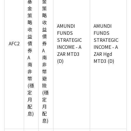
基
金
金
策
策
略
略
收
AMUNDI
AMUNDI
收
益
FUNDS
FUNDS
益
債
STRATEGIC
STRATEGIC
AFC2
債
券
INCOME - A
INCOME - A
券
A
ZAR MTD3
ZAR Hgd
A
南
(D)
MTD3 (D)
南
非
非
幣
幣
避
(穩
險
定
(穩
月
定
配
月
息)
配
息)