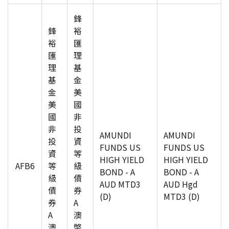
鋒
鋒
裕
裕
匯
匯
理
理
基
基
金
金
美
美
國
國
非
非
投
AMUNDI
AMUNDI
投
資
FUNDS US
FUNDS US
資
等
HIGH YIELD
HIGH YIELD
AFB6
等
級
BOND - A
BOND - A
級
債
AUD MTD3
AUD Hgd
債
券
(D)
MTD3 (D)
券
A
A
澳
澳
幣