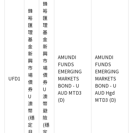
鋒
鋒
裕
裕
匯
匯
理
理
基
基
金
金
新
新
興
AMUNDI
AMUNDI
興
市
FUNDS
FUNDS
市
場
EMERGING
EMERGING
場
債
UFD1
MARKETS
MARKETS
債
券
BOND - U
BOND - U
券
U
AUD MTD3
AUD Hgd
U
澳
(D)
MTD3 (D)
澳
幣
幣
避
(穩
險
定
(穩
月
定