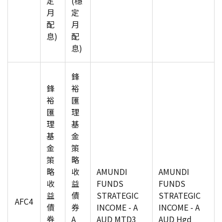
定
(穩
月
定
配
月
息)
配
息)
鋒
鋒
裕
裕
匯
匯
理
理
基
基
金
金
策
策
略
略
收
AMUNDI
AMUNDI
收
益
FUNDS
FUNDS
益
債
STRATEGIC
STRATEGIC
AFC4
債
券
INCOME - A
INCOME - A
券
A
AUD MTD3
AUD Hgd