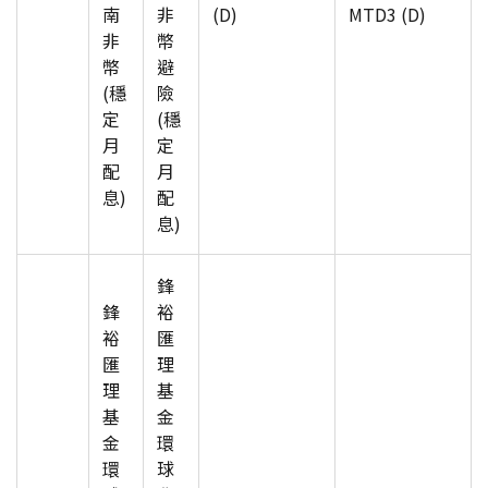
南
非
(D)
MTD3 (D)
非
幣
幣
避
(穩
險
定
(穩
月
定
配
月
息)
配
息)
鋒
鋒
裕
裕
匯
匯
理
理
基
基
金
金
環
環
球