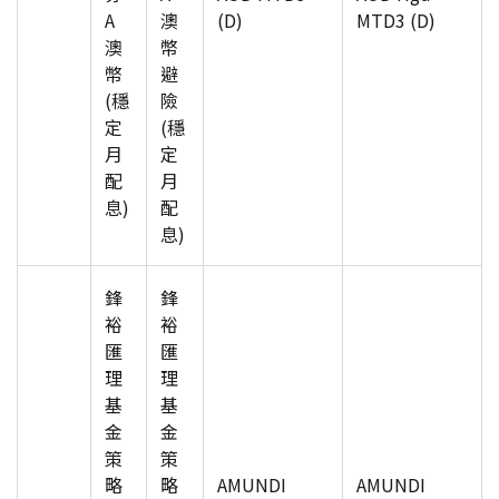
A
澳
(D)
MTD3 (D)
澳
幣
幣
避
(穩
險
定
(穩
月
定
配
月
息)
配
息)
鋒
鋒
裕
裕
匯
匯
理
理
基
基
金
金
策
策
略
略
AMUNDI
AMUNDI