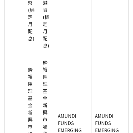
幣
避
(穩
險
定
(穩
月
定
配
月
息)
配
息)
鋒
鋒
裕
裕
匯
匯
理
理
基
基
金
金
新
新
興
AMUNDI
AMUNDI
興
市
FUNDS
FUNDS
市
場
EMERGING
EMERGING