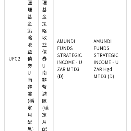
匯
理
理
基
基
金
金
策
策
略
略
收
AMUNDI
AMUNDI
收
益
FUNDS
FUNDS
益
債
STRATEGIC
STRATEGIC
UFC2
債
券
INCOME - U
INCOME - U
券
U
ZAR MTD3
ZAR Hgd
U
南
(D)
MTD3 (D)
南
非
非
幣
幣
避
(穩
險
定
(穩
月
定
配
月
息)
配