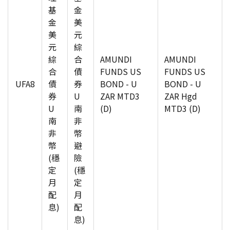
基
金
金
美
美
元
元
綜
綜
合
AMUNDI
AMUNDI
合
債
FUNDS US
FUNDS US
UFA8
債
券
BOND - U
BOND - U
券
U
ZAR MTD3
ZAR Hgd
U
南
(D)
MTD3 (D)
南
非
非
幣
幣
避
(穩
險
定
(穩
月
定
配
月
息)
配
息)