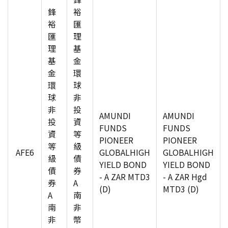
鋒
裕
裕
匯
匯
理
理
基
基
金
金
環
環
球
球
非
非
投
AMUNDI
AMUNDI
投
資
FUNDS
FUNDS
資
等
PIONEER
PIONEER
等
級
AFE6
GLOBALHIGH
GLOBALHIGH
級
債
YIELD BOND
YIELD BOND
債
券
- A ZAR MTD3
- A ZAR Hgd
券
A
(D)
MTD3 (D)
A
南
南
非
非
幣