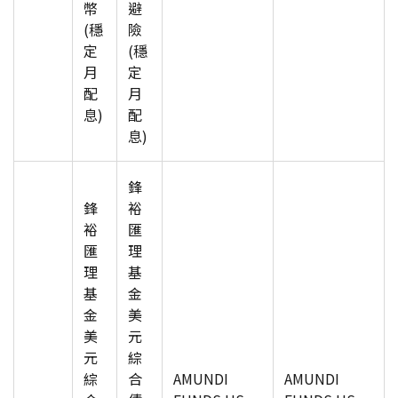
幣
避
(穩
險
定
(穩
月
定
配
月
息)
配
息)
鋒
鋒
裕
裕
匯
匯
理
理
基
基
金
金
美
美
元
元
綜
綜
合
AMUNDI
AMUNDI