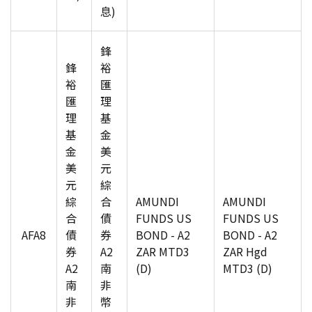
息)
鋒
鋒
裕
裕
匯
匯
理
理
基
基
金
金
美
美
元
元
綜
綜
合
AMUNDI
AMUNDI
合
債
FUNDS US
FUNDS US
AFA8
債
券
BOND - A2
BOND - A2
券
A2
ZAR MTD3
ZAR Hgd
A2
南
(D)
MTD3 (D)
南
非
非
幣