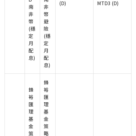
(D)
MTD3 (D)
南
非
非
幣
幣
避
(穩
險
定
(穩
月
定
配
月
息)
配
息)
鋒
鋒
裕
裕
匯
匯
理
理
基
基
金
金
策
策
略