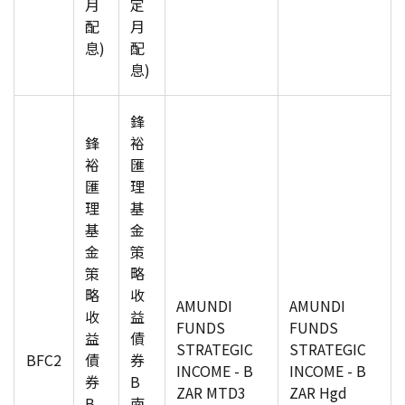
月
定
配
月
息)
配
息)
鋒
鋒
裕
裕
匯
匯
理
理
基
基
金
金
策
策
略
略
收
AMUNDI
AMUNDI
收
益
FUNDS
FUNDS
益
債
STRATEGIC
STRATEGIC
BFC2
債
券
INCOME - B
INCOME - B
券
B
ZAR MTD3
ZAR Hgd
B
南