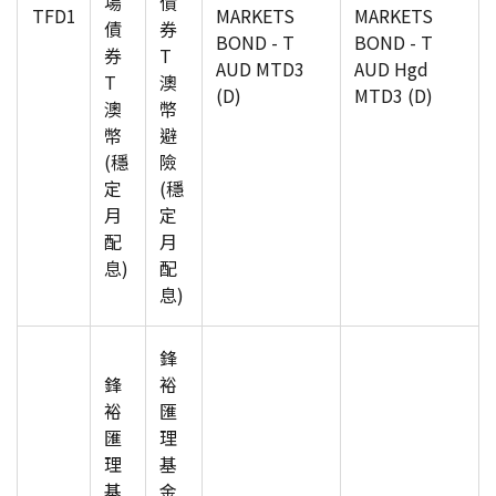
場
債
TFD1
MARKETS
MARKETS
債
券
BOND - T
BOND - T
券
T
AUD MTD3
AUD Hgd
T
澳
(D)
MTD3 (D)
澳
幣
幣
避
(穩
險
定
(穩
月
定
配
月
息)
配
息)
鋒
鋒
裕
裕
匯
匯
理
理
基
基
金