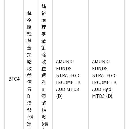
鋒
鋒
裕
裕
匯
匯
理
理
基
基
金
金
策
策
略
略
收
AMUNDI
AMUNDI
收
益
FUNDS
FUNDS
益
債
STRATEGIC
STRATEGIC
BFC4
債
券
INCOME - B
INCOME - B
券
B
AUD MTD3
AUD Hgd
B
澳
(D)
MTD3 (D)
澳
幣
幣
避
(穩
險
定
(穩