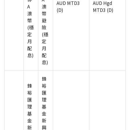
AUD MTD3
AUD Hgd
A
澳
(D)
MTD3 (D)
澳
幣
幣
避
(穩
險
定
(穩
月
定
配
月
息)
配
息)
鋒
鋒
裕
裕
匯
匯
理
理
基
基
金
金
新
新
興