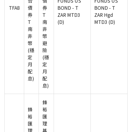
合
債
FUNDS US
FUNDS US
TFA8
債
券
BOND - T
BOND - T
券
T
ZAR MTD3
ZAR Hgd
T
南
(D)
MTD3 (D)
南
非
非
幣
幣
避
(穩
險
定
(穩
月
定
配
月
息)
配
息)
鋒
鋒
裕
裕
匯
匯
理
理
基