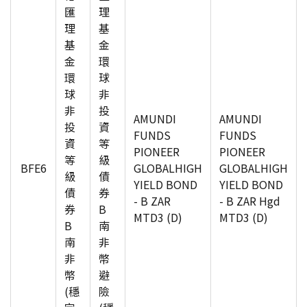
匯
理
理
基
基
金
金
環
環
球
球
非
非
投
AMUNDI
AMUNDI
投
資
FUNDS
FUNDS
資
等
PIONEER
PIONEER
等
級
BFE6
GLOBALHIGH
GLOBALHIGH
級
債
YIELD BOND
YIELD BOND
債
券
- B ZAR
- B ZAR Hgd
券
B
MTD3 (D)
MTD3 (D)
B
南
南
非
非
幣
幣
避
(穩
險