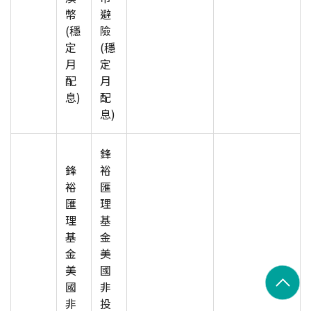
幣
避
(穩
險
定
(穩
月
定
配
月
息)
配
息)
鋒
鋒
裕
裕
匯
匯
理
理
基
基
金
金
美
美
國
國
非
非
投