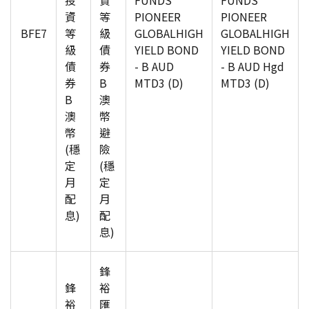
投
資
FUNDS
FUNDS
資
等
PIONEER
PIONEER
BFE7
等
級
GLOBALHIGH
GLOBALHIGH
級
債
YIELD BOND
YIELD BOND
債
券
- B AUD
- B AUD Hgd
券
B
MTD3 (D)
MTD3 (D)
B
澳
澳
幣
幣
避
(穩
險
定
(穩
月
定
配
月
息)
配
息)
鋒
鋒
裕
裕
匯