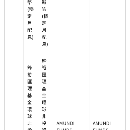
幣
避
(穩
險
定
(穩
月
定
配
月
息)
配
息)
鋒
鋒
裕
裕
匯
匯
理
理
基
基
金
金
環
環
球
球
非
非
投
AMUNDI
AMUNDI