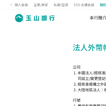
:::
個人金融
企業/商家
私銀/亞資
ESG 永續金融
關
本行簡
法人外幣
公司
本國法人/經核
司設立/變更登記
經核准報備之外
大陸地區法人：
行號
應持有商業登記