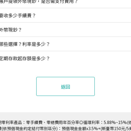
帳戶提領外幣現鈔，是否需支付費用？
要收多少手續費？
外幣現鈔？
哪些選擇？利率是多少？
定期存款起存額是多少？
返回
零利率產品：零手續費、零總費用年百分率◎循環利率：5.88%~15%(依
(依預借現金約定結付幣別區分)：預借現金金額x3.5%+(新臺幣150元/