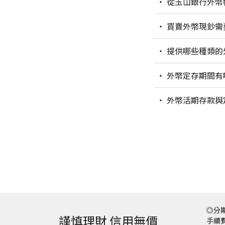
從玉山銀行外幣
買賣外幣現鈔需
提供哪些種類的
外幣定存期間有
外幣活期存款與
◎分期
謹慎理財 信用無價
手續費