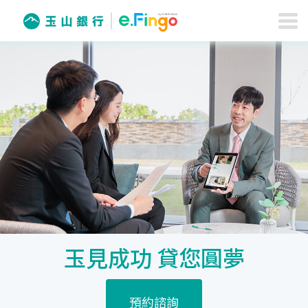
玉見成功 貸您圓夢
預約諮詢