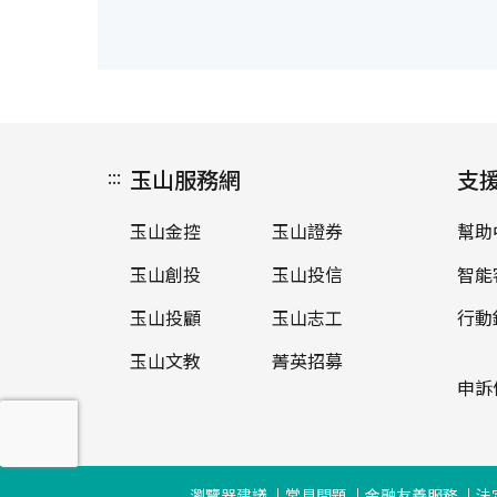
:::
玉山服務網
支
玉山金控
玉山證券
幫助
玉山創投
玉山投信
智能
玉山投顧
玉山志工
行動
玉山文教
菁英招募
申訴
瀏覽器建議
常見問題
金融友善服務
法