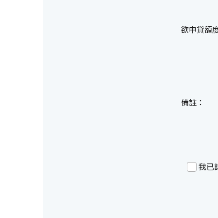
欲申貸額
備註：
我已