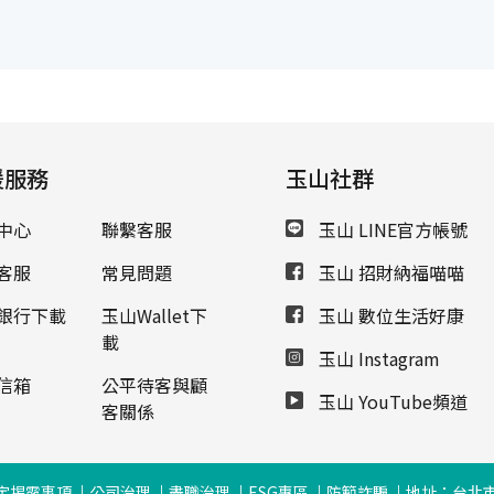
援服務
玉山社群
中心
聯繫客服
玉山 LINE官方帳號
客服
常見問題
玉山 招財納福喵喵
銀行下載
玉山Wallet下
玉山 數位生活好康
載
玉山 Instagram
信箱
公平待客與顧
玉山 YouTube頻道
客關係
定揭露事項
公司治理
盡職治理
ESG專區
防範詐騙
地址：台北市