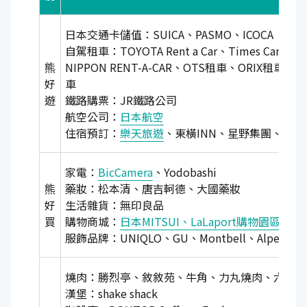
日本交通卡儲值：SUICA、PASMO、ICOCA
自駕租車：TOYOTA Rent a Car、Times Car Rent
熊
NIPPON RENT-A-CAR、OTS租車、ORIX租車、B
好
車
遊
鐵路購票：JR鐵路公司
航空公司：
日本航空
住宿預訂：
樂天旅遊
、東橫INN、星野集團、Prince
家電：
BicCamera
、Yodobashi
熊
藥妝：松本清、唐吉軻德、大國藥妝
好
生活雜貨：無印良品
買
購物商城：
日本MITSUI、LaLaport購物園區
服飾品牌：UNIQLO、GU、Montbell、Alpen
燒肉：勝烈亭、敘敘苑、牛角、力丸燒肉、六歌仙
漢堡：shake shack