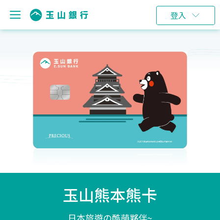
登入
玉山熊本熊卡
日本旅遊の酷萌夥伴~