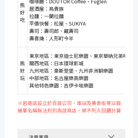
咖啡廳：DOUTOR Coffee、Fuglen
熊
居酒屋：鳥貴族
好
拉麵：一蘭拉麵
吃
平價快餐：松屋、SUKIYA
壽司：壽司郎、藏壽司
壽喜燒：人形町今半
東京地區：東京迪士尼樂園、東京華納兄弟哈利波
熊
關西地區：日本環球影城
好
九州地區：豪斯登堡、九州非洲獅樂園
玩
中部地區：名古屋樂高樂園
其他特色樂園：吉伊卡哇樂園
※若商店設立於百貨公司、車站及美食街等以致
帳單名稱無法判別為該商店，將不列入回饋計算
注意事項