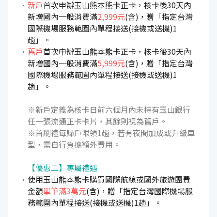
新戶
首次申辦玉山熊本熊卡正卡，核卡後30天內
新增國內一般消費滿
2,999元
(含)，贈「指定台灣
國際機場服務範圍內單程接送(接機或送機)1
趟」。
舊戶
首次申辦玉山熊本熊卡正卡，核卡後30天內
新增國內一般消費滿
5,999元
(含)，贈「指定台灣
國際機場服務範圍內單程接送(接機或送機)1
趟」。
※新戶定義為核卡日前六個月內未持有玉山銀行
任一張流通正卡卡片，其餘則視為舊戶。
※首刷禮每歸戶限領1趟，若有夜間加成或升級車
型，需自行負擔額外費用。
【優惠二】專屬禮遇
使用玉山熊本熊卡購買國際航線或國外旅遊團費
金額
單筆滿3萬元
(含)，贈「指定台灣國際機場服
務範圍內單程接送(接機或送機)1趟」。