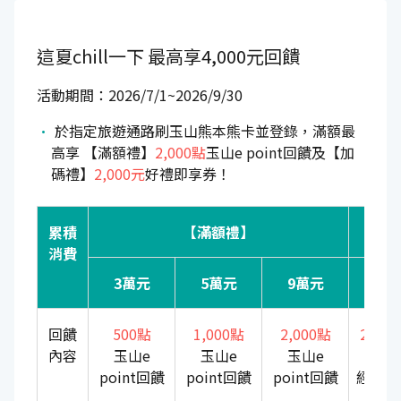
這夏chill一下
最高享4,000元回饋
活動期間：2026/7/1~2026/9/30
於指定旅遊通路刷玉山熊本熊卡並登錄，滿額最
高享 【滿額禮】
2,000點
玉山e point回饋及【加
碼禮】
2,000元
好禮即享券！
累積
【滿額禮】
【加
消費
3萬元
5萬元
9萬元
20
回饋
500點
1,000點
2,000點
2,00
內容
玉山e
玉山e
玉山e
即
point回饋
point回饋
point回饋
經典好
選