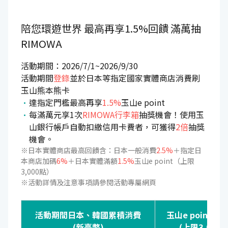
陪您環遊世界
最高再享1.5%回饋
滿萬抽
RIMOWA
活動期間：2026/7/1~2026/9/30
活動期間
登錄
並於日本等指定國家實體商店消費刷
玉山熊本熊卡
達指定門檻最高再享
1.5%
玉山e point
每滿萬元享1次
RIMOWA行李箱
抽獎機會！使用玉
山銀行帳戶自動扣繳信用卡費者，可獲得
2倍
抽獎
機會。
※日本實體商店最高回饋含：日本一般消費
2.5%
＋指定日
本商店加碼
6%
＋日本實體滿額
1.5%
玉山e point（上限
3,000點）
※活動詳情及注意事項請參閱活動專屬網頁
活動期間日本、韓國累積消費
玉山e point加
(新臺幣)
(上限3,000點