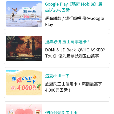
Google Play《瑪奇 Mobile》最
高送20%回饋
超商繳款 / 銀行轉帳 盡在Google
Play​
搶票必備 玉山萬事達卡！
DOMi & JD Beck《WHO ASKED?
Tour》優先購票就刷玉山萬事達
卡
這夏chill一下
旅遊刷玉山信用卡，滿額最高享
4,000元回饋！
保險就愛刷玉山卡