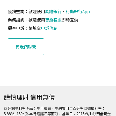
帳務查詢：歡迎使用
網路銀行
、
行動銀行App
業務諮詢：歡迎使用
智能客服
即時互動
顧客申訴：請填寫
申訴信箱
與我們聯繫
謹慎理財 信用無價
◎分期零利率產品：零手續費、零總費用年百分率◎循環利率：
5.88%~15%(依本行電腦評等而訂，基準日：2015/9/1)◎預借現金