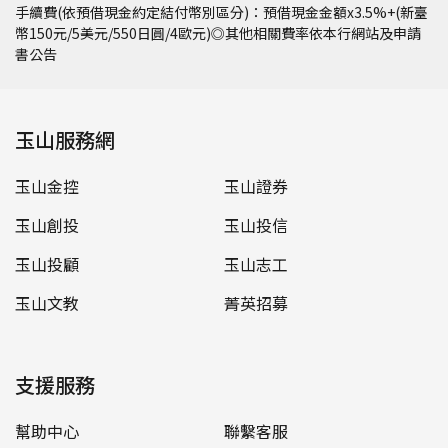
手續費(依預借現金約定結付幣別區分)：預借現金金額x3.5%+(新臺
幣150元/5美元/550日圓/4歐元)◎其他相關費率依本行網站及申請
書公告
玉山服務網
玉山金控
玉山證券
玉山創投
玉山投信
玉山投顧
玉山志工
玉山文教
菁英招募
支援服務
幫助中心
聯繫客服