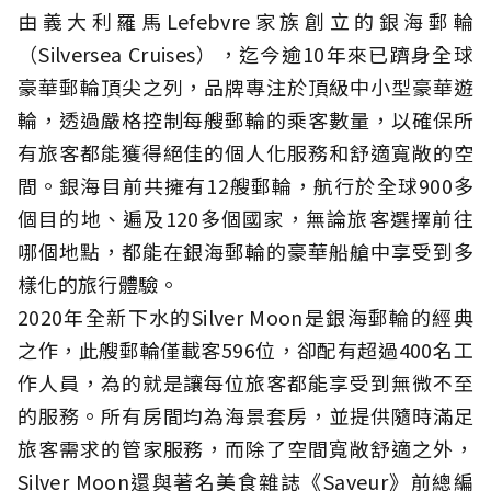
由義大利羅馬Lefebvre家族創立的銀海郵輪
（Silversea Cruises），迄今逾10年來已躋身全球
豪華郵輪頂尖之列，品牌專注於頂級中小型豪華遊
輪，透過嚴格控制每艘郵輪的乘客數量，以確保所
有旅客都能獲得絕佳的個人化服務和舒適寬敞的空
間。銀海目前共擁有12艘郵輪，航行於全球900多
個目的地、遍及120多個國家，無論旅客選擇前往
哪個地點，都能在銀海郵輪的豪華船艙中享受到多
樣化的旅行體驗。
2020年全新下水的Silver Moon是銀海郵輪的經典
之作，此艘郵輪僅載客596位，卻配有超過400名工
作人員，為的就是讓每位旅客都能享受到無微不至
的服務。所有房間均為海景套房，並提供隨時滿足
旅客需求的管家服務，而除了空間寬敞舒適之外，
Silver Moon還與著名美食雜誌《Saveur》前總編