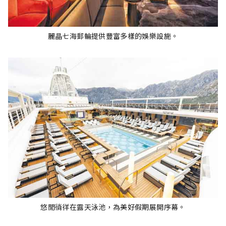
麗晶七海郵輪提供豐富多樣的娛樂設施。
悠閒徜徉在露天泳池，為美好假期展開序幕。