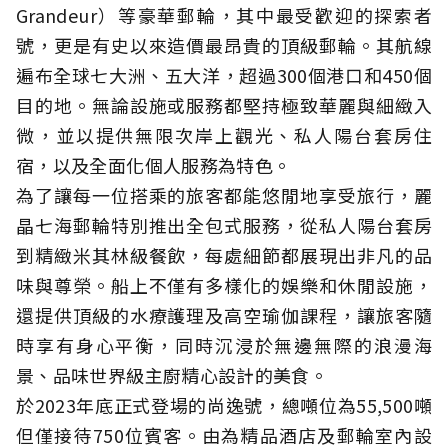
Grandeur）等豪華郵輪，其中最受歡迎的探索者
號，更是有史以來造價最昂貴的頂級郵輪。其航線
遍布全球七大洲、五大洋，超過300個港口和450個
目的地。無論設施或服務都堅持極致華麗與細緻入
微，並以提供無限次岸上觀光、私人陽台套房住
宿，以及全面化個人服務為特色。
為了讓每一位搭乘的旅客都能悠閒地享受旅行，麗
晶七海郵輪特別推出全包式服務，從私人陽台套房
到精緻米其林級餐飲，每處細節都展現出非凡的品
味與尊榮。船上不僅有多樣化的娛樂和休閒設施，
還提供頂級的水療護理及高空瑜伽課程，讓旅客隨
時享有身心平衡，同時沉浸於無邊無際的浪漫海
景、品味世界級主廚精心設計的美食。
於2023年底正式登場的尚逸號，總噸位為55,500噸
但僅接待750位賓客。由為精品酒店及郵輪室內設