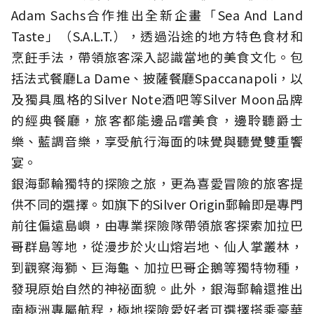
Adam Sachs合作推出全新企畫「Sea And Land
Taste」（S.A.L.T.），透過沿途的地方特色食材和
烹飪手法，帶領旅客深入認識當地的美食文化。包
括法式餐廳La Dame、披薩餐廳Spaccanapoli，以
及獨具風格的Silver Note酒吧等Silver Moon品牌
的經典餐廳，旅客都能邊品嚐美食，邊聆聽爵士
樂、藍調音樂，享受航行海面的味覺與聽覺雙重饗
宴。
銀海郵輪獨特的探險之旅，更為喜愛冒險的旅客提
供不同的選擇。如旗下的Silver Origin郵輪即是專門
前往偏遠島嶼，由專業探險隊帶領旅客探索加拉巴
哥群島等地，從漫步於火山熔岩地、仙人掌叢林，
到觀察海獅、巨海龜、加拉巴哥企鵝等獨特物種，
發現原始自然的神祕面貌。此外，銀海郵輪還推出
南極洲專屬航程，極地探險愛好者可選擇搭乘豪華