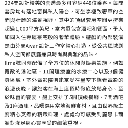
224間設計精美的套房最多可容納448位乘客。每間
套房均有落地窗與私人陽台，可坐享極致奢華的空
間與壯麗的海景視野，其中的頂級套房空間更擁有
超過1,000平方英尺，室內還包含酒吧和餐區，予人
如同入住專屬豪宅般的奢華體驗。遊艇的內部裝潢
是由芬蘭Aivan設計工作室精心打造，從公共區域到
私人空間都展露兼具時尚與典雅的品味。
Ilma號同時配備了全方位的休閒與娛樂設施，例如
寬敞的泳池區、11間理療室的水療中心以及3個健
身區域，室外電影院則能享受在星空下觀看電影的
浪漫夜晚，讓旅客在海上度假時徹底放鬆身心。至
於味蕾的饗宴，船上安排了5間頂級餐廳、7間酒吧
及1座酒庫，品嚐選用當地海鮮食材，且由世界級主
廚精心烹煮的精緻料理，處處均可感受到麗思卡爾
頓對滿足身心靈享受的細節重視。