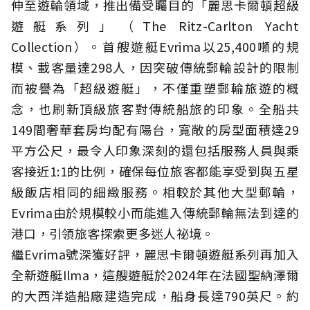
伸至遊輪領域，推出備受矚目的「麗思卡爾頓超級
遊艇系列」（The Ritz-Carlton Yacht
Collection）。首艘遊艇Evrima以25,400噸的規
模、載客量達298人，因突破傳統郵輪設計的限制
而被譽為「超級遊艇」，不僅重塑郵輪旅遊的概
念，也刷新頂級旅客對傳統船旅的印象。全船共
149間奢華套房均配有陽台，寬敞的房型面積達29
平方公尺，最令人印象深刻的還包括服務人員與乘
客接近1:1的比例，確保每位旅客都能享受到與五星
級飯店相同的細緻服務。相較於其他大型郵輪，
Evrima由於規模較小而能進入傳統郵輪無法到達的
港口，引領旅客探索更多迷人祕境。
繼Evrima號深獲好評，麗思卡爾頓遊艇系列再加入
全新遊艇Ilma，這艘遊艇於2024年在法國聖納澤爾
的大西洋造船廠建造完成，船身長達790英尺。約