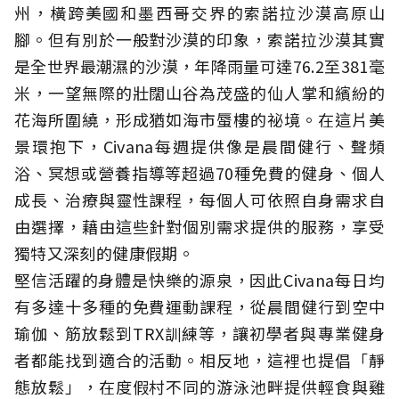
州，橫跨美國和墨西哥交界的索諾拉沙漠高原山
腳。但有別於一般對沙漠的印象，索諾拉沙漠其實
是全世界最潮濕的沙漠，年降雨量可達76.2至381毫
米，一望無際的壯闊山谷為茂盛的仙人掌和繽紛的
花海所圍繞，形成猶如海市蜃樓的祕境。在這片美
景環抱下，Civana每週提供像是晨間健行、聲頻
浴、冥想或營養指導等超過70種免費的健身、個人
成長、治療與靈性課程，每個人可依照自身需求自
由選擇，藉由這些針對個別需求提供的服務，享受
獨特又深刻的健康假期。
堅信活躍的身體是快樂的源泉，因此Civana每日均
有多達十多種的免費運動課程，從晨間健行到空中
瑜伽、筋放鬆到TRX訓練等，讓初學者與專業健身
者都能找到適合的活動。相反地，這裡也提倡「靜
態放鬆」，在度假村不同的游泳池畔提供輕食與雞