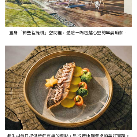
置身「神聖菩提樹」空間裡，體驗一場超越心靈的早晨瑜伽。
養生村每日提供新鮮有機的餐點，是從產地到餐桌的美好實踐。