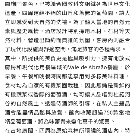
園梯田景色，已被聯合國教科文組織列為世界文化
遺產，四周連綿不絕的山丘和蔥鬱的葡萄園，讓人
立即感受到大自然的洗禮。為了融入當地的自然元
素與歷史風情，酒店設計特別採用木材、石材等天
然材料，營造出簡約而典雅的氛圍，客房內則融合
了現代化設施與舒適空間，滿足旅客的各種需求。
其中，所提供的美食更是極具吸引力，擁有開放式
廚房和現代化用餐區域的Vale de Abraão餐廳，於
早餐、午餐和晚餐時間都能享用到多樣美味料理，
食材均為自家的有機菜園栽種，因此無論是新鮮的
有機蔬菜或香醇的葡萄酒，均可讓人品嚐到杜羅河
谷的自然風土。透過侍酒師的引導，在私人主題品
酒會能盡情品酩與放鬆，館內收藏超過750款當地
精品葡萄酒，將為味蕾帶來變化萬千的驚喜。
在占地廣闊、四周為原始森林所環繞的酒店內，特