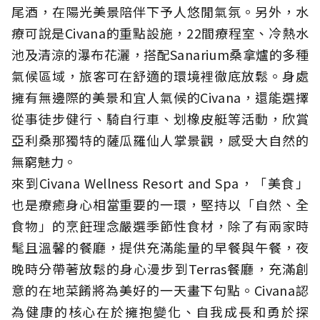
尾酒，在陽光美景陪伴下予人悠閒氣氛。另外，水
療可說是Civana的重點設施，22間療程室、冷熱水
池及清涼的瀑布花灑，搭配Sanarium桑拿爐的多種
氣候區域，旅客可在舒適的環境裡徹底放鬆。身處
擁有無邊際的美景和宜人氣候的Civana，還能選擇
從事徒步健行、騎自行車、划橡皮艇等活動，欣賞
亞利桑那獨特的薩瓜羅仙人掌景觀，感受大自然的
無窮魅力。
來到Civana Wellness Resort and Spa，「美食」
也是療癒身心相當重要的一環，堅持以「自然、全
食物」的烹飪理念嚴選季節性食材，除了有兩家時
髦且溫馨的餐廳，提供充滿能量的早餐與午餐，夜
晚時分帶著放鬆的身心漫步到Terras餐廳，充滿創
意的在地菜餚將為美好的一天畫下句點。Civana認
為健康的核心在於擁抱變化、自我成長和勇於探