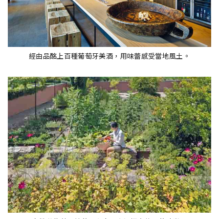
經由品酩上百種葡萄牙美酒，用味蕾感受當地風土。