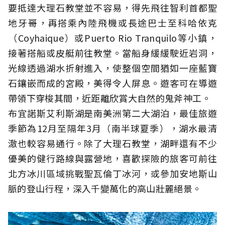
要抵達大理石教堂並不容易，得先飛往智利首都聖
地牙哥，再搭乘內陸飛機或長途巴士至科哈依克
（Coyhaique）或Puerto Rio Tranquilo等小鎮，
接著搭船或皮艇前往教堂。當船身緩緩駛近岩洞，
光線透過湖水折射進入，使整個空間猶如一座藍寶
石鑲嵌而成的宮殿，美得令人屏息。遊客可在導遊
帶領下穿梭其間，近距離欣賞大自然的鬼斧神工。
布宜諾斯艾利斯湖是南美洲第二大湖泊，最佳旅遊
季節為12月至隔年3月（南半球夏季），湖水最清
澈也較容易通行。除了大理石教堂，湖畔還有不少
優美的健行路線與露營地，喜歡探險的旅客可前往
北方冰川區域挑戰聖瓦倫丁冰河，或參加安地斯山
脈的登山行程，深入千變萬化的高山壯麗絕景。