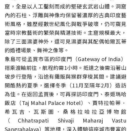
窟，全是以人工鑿刻而成的堅硬玄武岩山體。洞窟
內的石柱、浮雕與神像均保留著濃厚的古典印度藝
術風格，雖歷經數世紀風化與戰爭破壞，仍可窺見
當時宗教藝術的繁榮與精湛技術。主窟規模最大，
除了三面濕婆神外，還可見濕婆與其配偶帕爾瓦蒂
的婚禮場景、舞神之像等。
象島可從孟買市區的印度門（Gateway of India）
搭乘渡輪前往，航程約需1小時。抵達之後需沿著山
坡步行登階，沿途有攤販與猴群穿梭其間。建議避
開酷熱的夏季，選擇冬季（11月至隔年2月）造訪
為佳。在返回孟買後，可再探訪印度門、泰姬瑪哈
飯店（Taj Mahal Palace Hotel）、賈特拉帕蒂．
希瓦吉．瓦斯圖．桑格拉哈拉亞博物館
（Chhatrapati Shivaji Maharaj Vastu
Sangrahalaya）等地標，深入體驗這座城市豐富的