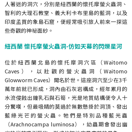
人著迷的洞穴，分別是紐西蘭的懷托摩螢火蟲洞、
智利的大理石教堂、義大利卡布里島的藍洞，以及
印度孟買的象島石窟，便經常吸引旅人前來一探這
些奇觀的神祕面紗。
紐西蘭 懷托摩螢火蟲洞-仿如天幕的閃爍星河
位於紐西蘭北島的懷托摩洞穴區（Waitomo
Caves），以壯觀的螢火蟲洞（Waitomo
Glowworm Caves）聞名於世。這座洞穴至少在3千
萬年前就已形成，洞內由石灰岩構成，經年累月的
水流侵蝕出鐘乳石與石筍，光是地質結構便令人十
分驚嘆，但最吸睛的莫過於無數懸掛於洞頂、發出
藍綠光芒的螢火蟲。牠們是特別品種藍光蟲
（Arachnocampa luminosa），幼蟲期會發出幽