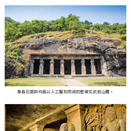
象島石窟群均是以人工鑿刻而成的堅硬玄武岩山體。