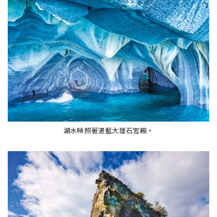
湖水映照著湛藍大理石宮殿。