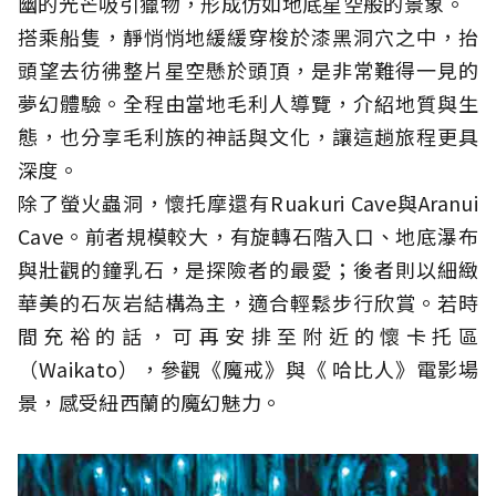
幽的光芒吸引獵物，形成仿如地底星空般的景象。
搭乘船隻，靜悄悄地緩緩穿梭於漆黑洞穴之中，抬
頭望去彷彿整片星空懸於頭頂，是非常難得一見的
夢幻體驗。全程由當地毛利人導覽，介紹地質與生
態，也分享毛利族的神話與文化，讓這趟旅程更具
深度。
除了螢火蟲洞，懷托摩還有Ruakuri Cave與Aranui
Cave。前者規模較大，有旋轉石階入口、地底瀑布
與壯觀的鐘乳石，是探險者的最愛；後者則以細緻
華美的石灰岩結構為主，適合輕鬆步行欣賞。若時
間充裕的話，可再安排至附近的懷卡托區
（Waikato），參觀《魔戒》與《 哈比人》電影場
景，感受紐西蘭的魔幻魅力。