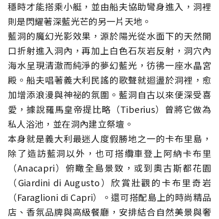
穩時才能搭乘小艇，並由船夫協助彎身進入，洞裡
則是閃耀著深藍光芒的另一片天地。
藍洞的魔幻光影效果，源於陽光從水面下的天然開
口折射進入洞內，再加上白色石灰岩反射，洞穴內
海水呈現清澈而純淨的夢幻藍光，彷彿一座水晶宮
殿。船夫唱著義大利民謠的歌聲就迴盪於洞裡，愈
加增添浪漫與神祕的氛圍。藍洞自古以來便深受喜
愛，據說羅馬皇帝提比略（Tiberius）曾將它做為
私人浴池，並在洞內建立祭壇。
本身就是義大利最迷人度假勝地之一的卡布里島，
除了造訪藍洞以外，也可搭纜車登上阿納卡布里
（Anacapri）俯瞰全島景致，或到奧古斯都花園
（Giardini di Augusto）欣賞壯觀的卡布里奇岩
（Faraglioni di Capri）。還可搭配島上的時尚精品
店、香氛品牌與高級餐廳，安排結合自然美景與奢