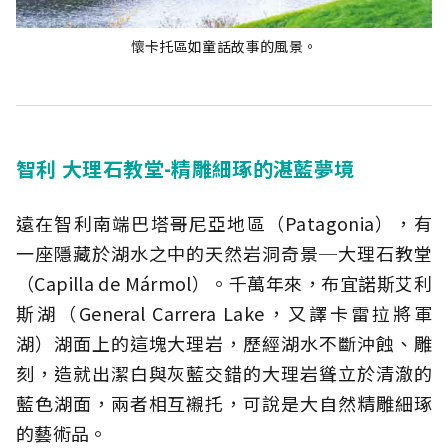
懷卡托區如童話故事的風景。
智利 大理石教堂-精雕細琢的湛藍夢境
遠在智利南端巴塔哥尼亞地區（Patagonia），有
一座隱藏於湖水之中的天然岩洞奇景─大理石教堂
（Capilla de Mármol）。千萬年來，布宜諾斯艾利
斯湖（General Carrera Lake，又譯卡雷拉將軍
湖）湖面上的這塊大理岩，歷經湖水不斷沖蝕、雕
刻，造就出潔白與灰藍交錯的大理岩聳立於清澈的
藍色湖面，兩者相互襯托，可說是大自然精雕細琢
的藝術品。