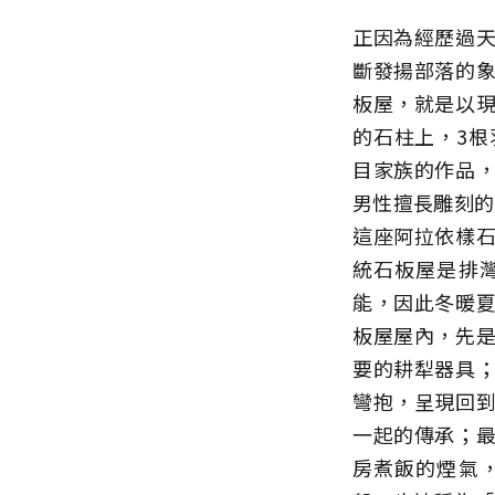
正因為經歷過
斷發揚部落的
板屋，就是以
的石柱上，3
目家族的作品
男性擅長雕刻的
這座阿拉依樣
統石板屋是排
能，因此冬暖
板屋屋內，先
要的耕犁器具
彎抱，呈現回
一起的傳承；
房煮飯的煙氣