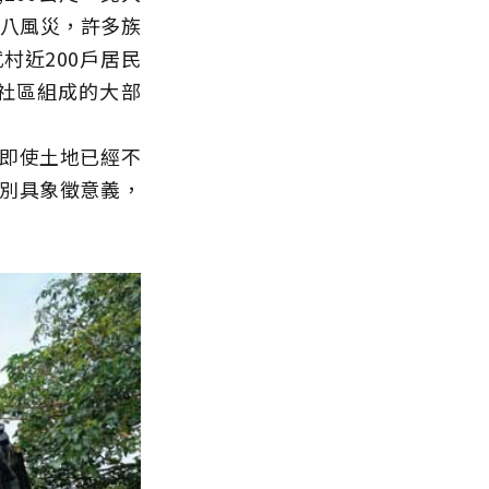
八八風災，許多族
村近200戶居民
小社區組成的大部
即使土地已經不
別具象徵意義，