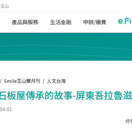
於玉山
產品與服務
生活金融
申辦/繳費
/
Smile玉山雙月刊
/
人文台灣
石板屋傳承的故事-屏東吾拉魯
04-01
分