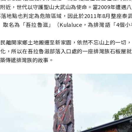
附近，世代以守護聖山大武山為使命。當2009年遭遇
落地點也判定為危險區域，因此於2011年8月整座泰武
 取名為「吾拉魯滋」（Kulaluce，為排灣語「4個
子民離開家鄉土地搬遷至新家園，依然不忘山上的一切，
文化，所以在吾拉魯滋部落入口處的一座排灣族石板屋就
築傳遞排灣族的故事。