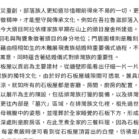
天災重創，部落族人更知道珍惜眼前得來不易的一切，更
象徵精神，才能堅守與傳承文化。例如在吾拉魯滋部落入
現今大頭目阿拉依樣家族早期在山上的頭目屋舍所建造。
根羽毛與陶甕象徵著頭目的身分地位；門眉圖樣則是雕刻
，藉由栩栩如生的木雕展現貴族結婚時重要儀式過程，不
寓意，同時蘊含著結婚儀式對排灣族的重要性。
石板屋以頁岩為主要建材，從牆壁即能看出仔細一片一片
灣族的獨特文化，由於好的石板屋縫隙間可透氣，兼具
夏涼。就如所有的石板屋都是客廳、房間、廚房的配置，
是以展示為主的陳設，包括排灣族打獵的裝備，以及排灣
；更往內部是「墓穴」區域，在排灣族文化裡，祖先過世
到母親腹中的姿態，並埋葬於全家睡覺的石板下方，形成
最深處則是廚房區，在此烹煮全家的三餐料理，因為石板
，每當煮飯時便可看到從石板屋頂冒出的白煙，彷彿是