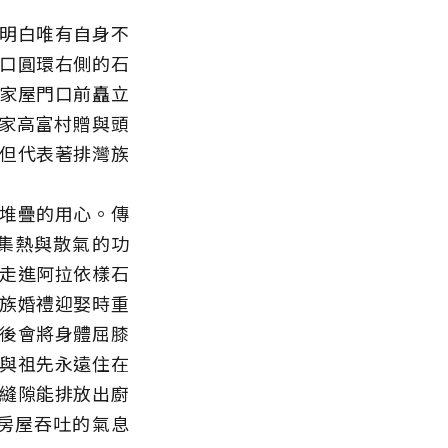
明白唯有自身不
口圓環右側的石
家屋門口前矗立
家高富村贈與頭
但代表著排灣族
堆疊的用心。傳
集熱與散氣的功
走進阿拉依樣石
族婚禮迎娶時重
後會將身體屈膝
與祖先永遠住在
縫隙能排放出廚
房屋吞吐的氣息