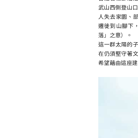
武山西側登山口
人失去家園、部
遷徙到山腳下，
落」之意）。
這一群太陽的
在仍須堅守著
希望藉由這座建