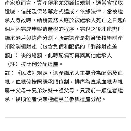
產家庭而言，資產傳承尤須謹慎規劃，通常會採取
遺囑、信託及保險等方式達成。依據法律，當被繼
承人身故時，納稅義務人應於被繼承人死亡之日起6
個月內完成申報遺產稅的程序，完稅之後才能辦理
繼承過戶與遺產分割。所謂遺產是指身後積極財產
扣除消極財產（包含負債和配偶的「剩餘財產差
額」）後的總額，此時配偶可再與其他繼承人
（註）按比例分配遺產。
註：《民法》規定，遺產繼承人主要分為配偶及血
親。血親係按照繼承順位制，排序為直系血親卑親
屬→父母→兄弟姊妹→祖父母，只要前一順位者繼
承，後順位者便無權繼承並參與遺產分配。