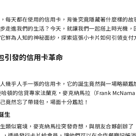
，每天都在使用的信用卡，背後究竟隱藏著什麼樣的故
步走進我們的生活？今天，就讓我們一起搭上時光機，
它鮮為人知的神秘面紗，探索這張小卡片如何引領支付
包引發的信用卡革命
人幾乎人手一張的信用卡，它的誕生竟然與一場略顯尷
曼哈頓的信貸專家法蘭克·麥克納馬拉（Frank McNam
己竟然忘了帶錢包，場面十分尷尬！
誕生
生類似窘境，麥克納馬拉突發奇想，與朋友合夥創辦了
Club），透過發行卡片給會員，讓他們可以在合作餐廳記