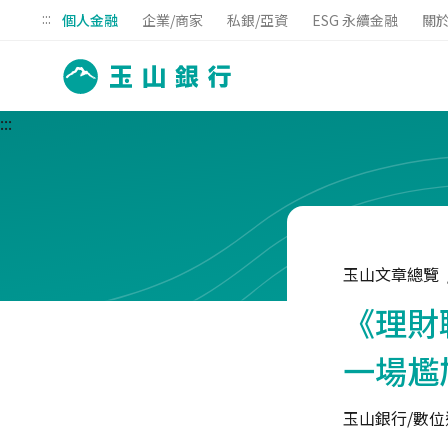
:::
個人金融
企業/商家
私銀/亞資
ESG 永續金融
關
:::
玉山文章總覽
《理財
一場尷
玉山銀行/數位