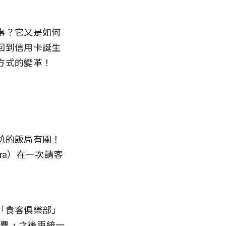
事？它又是如何
回到信用卡誕生
方式的變革！
尬的飯局有關！
ara）在一次請客
「食客俱樂部」
帳消費，之後再統一