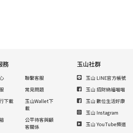
服務
玉山社群
心
聯繫客服
玉山 LINE官方帳號
服
常見問題
玉山 招財納福喵喵
行下載
玉山Wallet下
玉山 數位生活好康
載
玉山 Instagram
箱
公平待客與顧
玉山 YouTube頻道
客關係