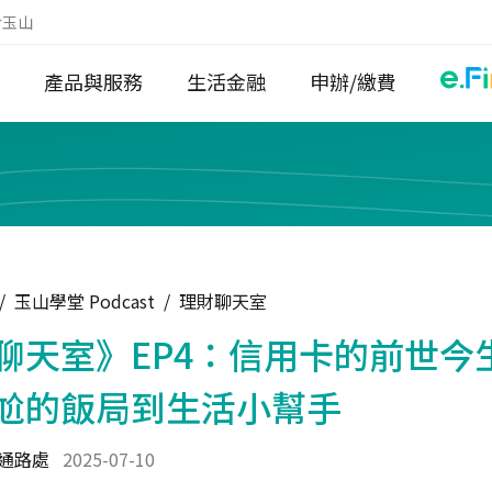
於玉山
產品與服務
生活金融
申辦/繳費
/
玉山學堂 Podcast
/
理財聊天室
聊天室》EP4：信用卡的前世今
尬的飯局到生活小幫手
通路處
2025-07-10