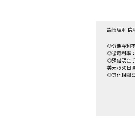
謹慎理財 信
◎分期零利
◎循環利率：5
◎預借現金手
美元/550日圓
◎
其他相關