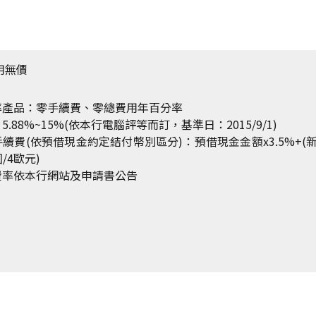
用無價
率產品：零手續費、零總費用年百分率
.88%~15%(依本行電腦評等而訂，基準日：2015/9/1)
續費(依預借現金約定結付幣別區分)：預借現金金額x3.5%+(新臺
/4歐元)
費率依本行網站及申請書公告