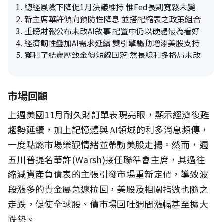
1.
總經風險下降促1月決議維持 惟Fed長期寬鬆未變
2.
新主席華許傾向預防性降息 並搭配縮表之政策組合
3.
重磅財報公布未改AI敘事 配置中仍以硬體最為看好
4.
經濟韌性疊加AI需求延續 雙引擎驅動增添美股支持
5.
獲利了結賣壓致金價短線回落 然長線利多格局未改
市場回顧
上週美國11月耐久財訂單表現亮眼，顯示經濟復甦
趨勢延續，加上記憶體與 AI領域的利多消息頻傳，
一度點燃市場樂觀情緒並帶動美股走揚。然而，週
五川普提名華許(Warsh)接任聯準會主席，其過往
縮減資產負債表的主張引發市場重新定價，導致波
段漲多的貴金屬急遽拉回，美股及相關指數也隨之
走跌，促使全球股、債市場回吐週間漲幅甚至擴大
跌勢。