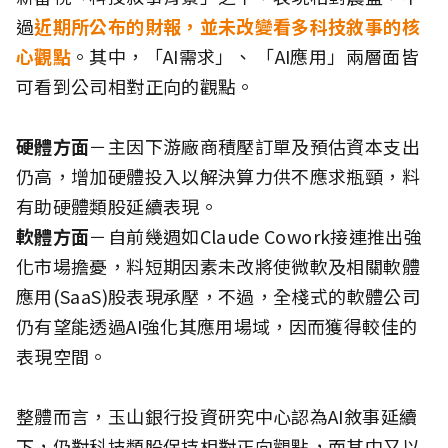
過
近期所公布的財報，並未改變看多科技敘事的核
心觀點
。其中，「AI需求」、 「AI應用」兩層面皆
可看到公司相對正向的觀點。
硬體方面
－主因下游廠商積壓訂單及預估資本支出
仍高，增加硬體投入以解決算力供不應求瓶頸，料
有助硬體類股延續表現。
軟體方面
－自前幾週如Claude Cowork接連推出強
化市場擔憂，料短期因素未改將使微軟及相關軟體
應用(SaaS)股表現承壓，不過，全棧式的軟體公司
仍有望能透過AI強化其應用場域，因而獲得較佳的
表現空間。
整體而言，玉山銀行投資研究中心認為AI敘事延續
下，仍對科技類股保持相對正向觀點，而其中又以