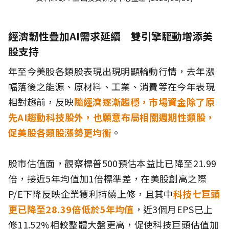
經濟韌性疊加AI需求延續 雙引擎驅動增添美
股支持
年至今美股各類股表現出現明顯輪動行情，去年漲
幅落後之能源、原材料、工業、消費等在今年表現
相對趨前，反映
隨經濟逐漸趨穩，市場資金除了原
先AI趨動科技股外，也願意布局相關週期性類股，
促美股各類股漲勢更均衡
。
股市估值面，觀察標普500預估本益比已降至21.99
倍，接近5年均值加1倍標準差，在美股創高之際
P/E下降反映企業獲利持續上修，且其中
科技七巨頭
更已降至28.39倍低於5年均值
，近3個月EPS已上
修11.52%相較整體大盤更高，促使科技巨頭估值加