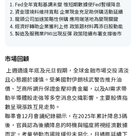
1.
Fed全年寬鬆基調未變 惟短期數據使Fed暫緩降息
2.
資金環境料維持寬鬆 企業現金充足助併購活動延續
3.
龍頭公司加速策略性併購 應用端落地為變現關鍵
4.
經濟好轉助企業獲利上修 政策題材料再添日股動能
5.
製造及服務業PMI出現反彈 政策陸續布署支撐後市
市場回顧
上週適逢年底及元旦假期，全球金融市場交投清淡
且心態趨於謹慎。受美國對伊朗核武警告推升油
價、芝商所調升保證金壓抑貴金屬，以及AI需求帶
動半導體股走強等多空消息交織影響，主要股債指
數呈現漲跌互見走勢。
聯準會12月會議紀錄顯示，在2025年累計降息3碼
後，官員認為後續降息的時機與幅度將視經濟數據
而定。考量勞動市場放緩但未惡化，且通膨延續下