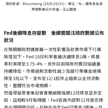
資料來源：Bloomberg (2025/10/31)，單位：%，匯率表各貨
幣相對美元升貶值，玉山整理
Fed後續降息存變數 後續需關注政府數據公布
狀況
在預期關稅對通膨屬一次性影響及就業市場下行風
險增加下，Fed 10月利率會議決議降息1碼，將基
準利率降至3.75-4%，另外目前隔夜附賣回協議量
持續降低，市場過剩流動性減少及銀行準備金規模
降至3兆以下，宣布至12/1起停止縮表以支持流動
性，整體符合市場預期。
然值得留意會後記者會鮑威爾強調12月降息並非定
局，且相較9月點陣圖，Fed官員內部對12月是否降
息出現明顯分歧，反映在今年Fed已降息2碼後，且