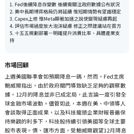
1.
Fed後續降息存變數 後續需關注政府數據公布狀況
2.
美中長期博弈格局仍將延續 惟短期情勢有望趨穩定
3.
Capex上修 惟Meta顯著加速之說使變現疑慮再起
4.
評估市場過度放大泡沫疑慮 修正之際建議站在買方
5.
十五五規劃部署－明確提升消費比率、具體產業支
持
市場回顧
上週美國聯準會如預期降息一碼，然而，Fed主席
鮑威爾指出，由於政府關門導致缺乏足夠的觀察數
據，12月的降息並非已成定局，此言論一度引發全
球金融市場波動。儘管如此，本週在美、中領導人
會談取得正面成果，以及科技龍頭企業財報普遍保
持樂觀的利多下，科技股持續引領美國等全球主要
股市表現。債、匯市方面，受鮑威爾觀望12月降息