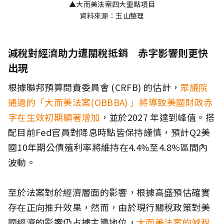
▲大而美法案四大重點項目
資料來源：玉山整理
減稅對經濟助力遭關稅抵銷 赤字影響則更快
出現
根據聯邦預算問責委員會 (CRFB) 的估計，
眾議院
通過的「大而美法案(OBBBA) 」將導致美國財政赤
字在生效初期顯著增加
，並於2027 年達到峰值。搭
配目前Fed官員對降息時點皆保持謹慎，預計Q2美
國10年期公債殖利率將維持在4.4%至4.8%區間內
波動。
至於法案對於經濟層面的影響，根據高盛預估確實
存在正向推升效果，然而，由於現行關稅政策對美
國經濟的影響仍占據主導地位，
大而美法案的減稅