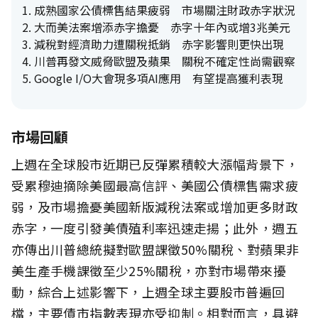
成熟國家公債標售結果疲弱 市場關注財政赤字狀況
大而美法案增添赤字擔憂 赤字十年內或增3兆美元
減稅對經濟助力遭關稅抵銷 赤字影響則更快出現
川普再發文威脅歐盟及蘋果 關稅不確定性尚需觀察
Google I/O大會現多項AI應用 有望提高獲利表現
市場回顧
上週在全球股市近期已反彈累積較大漲幅背景下，
受累穆迪摘除美國最高信評、美國公債標售需求疲
弱，及市場擔憂美國新版減稅法案或增加更多財政
赤字，一度引發美債殖利率迅速走揚；此外，週五
亦傳出川普總統擬對歐盟課徵50%關稅、對蘋果非
美生產手機課徵至少25%關稅，亦對市場帶來擾
動，綜合上述影響下，上週全球主要股市普遍回
檔，主要債市指數表現亦受抑制。相對而言，具避