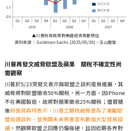
▲川普財政政策對美國經濟貢獻預估
資料來源： Goldman Sachs (2025/05/20)，玉山整理
川普再發文威脅歐盟及蘋果 關稅不確定性尚
需觀察
川普於5/23突發文表示與歐盟之談判毫無進展，其
威脅將對歐盟徵收50%關稅，另一方面，因iPhone
不在美國製造，故將對蘋果徵收25%關稅；儘管隨
後
財長貝森特表示，川普之關稅威脅是為了激勵歐
盟加速談判，並預期未來將會宣布數個大型貿易協
議
，然觀察歐盟之回應仍偏強硬，且因近期各界對