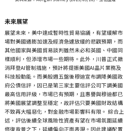
未來展望
展望未來，美中達成暫時性貿易協議，有望緩解市
場對美國通膨加速及經濟急遽放緩的悲觀預期，而
其他國家與美國貿易談判雖然未必和英國、中國同
樣順利，但添增市場一些期待。此外，川普正式撤
消拜登AI管制措施，預計將提振美國AI晶片業務及
科技股動能。而美股週五盤後穆迪宣布調降美國政
府公債信評，因已是第三家主要信評公司下調美國
最高信用評級，市場已有預期，且惠譽與穆迪都已
將美國展望調整至穩定，故評估只要美國財政結構
不致再大幅惡化，對金融市場影響料有限。 綜合上
述，評估後續全球風險性資產有望在市場氛圍延續
修復背景之下，延續偏向正面表現。因此建議配置