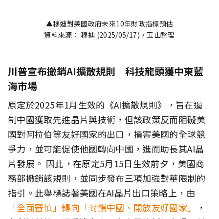
▲穆迪對美國政府未來10年財政指標預估
資料來源： 穆迪 (2025/05/17)，玉山整理
川普宣布撤銷AI擴散規則 科技龍頭獲中東藍
海市場
原定於2025年1月生效的《AI擴散規則》，旨在遏
制中國獲取先進晶片與技術，但該政策反而阻礙美
國對阿拉伯等友好國家的出口，損害美國的全球競
爭力，並可能促使他國轉向中國，進而助長其AI晶
片發展。 因此，在原定5月15日生效前夕，美國商
務部撤銷該規則，並同步發布三項加強對華限制的
指引。此舉標誌著美國在AI晶片出口策略上，由
「全面審慎」轉向「封鎖中國、開放友好國家」
，