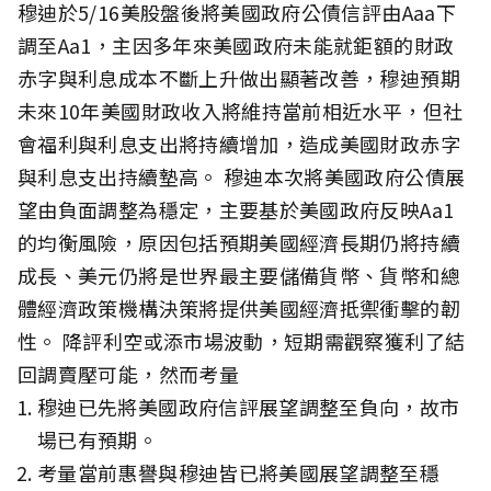
穆迪於5/16美股盤後將美國政府公債信評由Aaa下
調至Aa1，主因多年來美國政府未能就鉅額的財政
赤字與利息成本不斷上升做出顯著改善，穆迪預期
未來10年美國財政收入將維持當前相近水平，但社
會福利與利息支出將持續增加，造成美國財政赤字
與利息支出持續墊高。 穆迪本次將美國政府公債展
望由負面調整為穩定，主要基於美國政府反映Aa1
的均衡風險，原因包括預期美國經濟長期仍將持續
成長、美元仍將是世界最主要儲備貨幣、貨幣和總
體經濟政策機構決策將提供美國經濟抵禦衝擊的韌
性。 降評利空或添市場波動，短期需觀察獲利了結
回調賣壓可能，然而考量
穆迪已先將美國政府信評展望調整至負向，故市
場已有預期。
考量當前惠譽與穆迪皆已將美國展望調整至穩