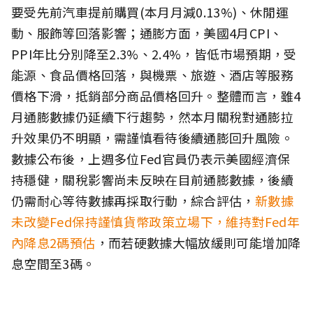
要受先前汽車提前購買(本月月減0.13%)、休閒運
動、服飾等回落影響；通膨方面，美國4月CPI、
PPI年比分別降至2.3%、2.4%，皆低市場預期，受
能源、食品價格回落，與機票、旅遊、酒店等服務
價格下滑，抵銷部分商品價格回升。整體而言，雖4
月通膨數據仍延續下行趨勢，然本月關稅對通膨拉
升效果仍不明顯，需謹慎看待後續通膨回升風險。
數據公布後，上週多位Fed官員仍表示美國經濟保
持穩健，關稅影響尚未反映在目前通膨數據，後續
仍需耐心等待數據再採取行動，綜合評估，
新數據
未改變Fed保持謹慎貨幣政策立場下，維持對Fed年
內降息2碼預估
，而若硬數據大幅放緩則可能增加降
息空間至3碼。