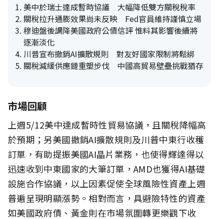
美中於瑞士達成暫時協議 大幅降低雙方關稅稅率
關稅拉升通膨效果尚未反映 Fed官員維持謹慎立場
穆迪盤後調降美國政府公債信評 惟料其影響後續將
逐漸淡化
川普宣布撤銷AI擴散規則 對友好國家限制將鬆綁
關稅減緩供應鏈重塑步伐 中國高貿易壁壘挑戰猶存
市場回顧
上週5/12美中達成暫時性貿易協議，且關稅降幅高
於預期；另美國撤銷AI擴散規則及川普中東行收穫
訂單，有助提振美國AI晶片業務，也使得輝達得以
迅速收到中東國家的大筆訂單，AMD也獲得AI基礎
設施合作協議，以上因素促使全球風險性資產上週
普遍呈現明顯漲勢。相對而言，具避險特性的資產
如美國政府債、黃金則在市場氛圍轉更樂觀下收