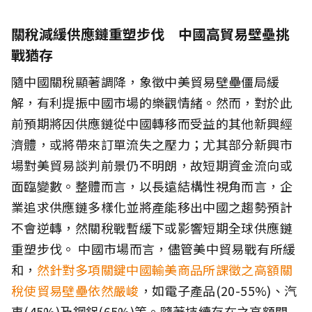
關稅減緩供應鏈重塑步伐 中國高貿易壁壘挑
戰猶存
隨中國關稅顯著調降，象徵中美貿易壁壘僵局緩
解，有利提振中國市場的樂觀情緒。然而，對於此
前預期將因供應鏈從中國轉移而受益的其他新興經
濟體，或將帶來訂單流失之壓力；尤其部分新興市
場對美貿易談判前景仍不明朗，故短期資金流向或
面臨變數。整體而言，以長遠結構性視角而言，企
業追求供應鏈多樣化並將產能移出中國之趨勢預計
不會逆轉，然關稅戰暫緩下或影響短期全球供應鏈
重塑步伐。 中國市場而言，儘管美中貿易戰有所緩
和，
然針對多項關鍵中國輸美商品所課徵之高額關
稅使貿易壁壘依然嚴峻
，如電子產品(20-55%)、汽
車(45%)及鋼鋁(65%)等。隨著持續存在之高額關