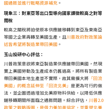
國通膨並進行戰略資源補充
。
現象三：對東亞等出口型導向國家課徵較高之對等
關稅
較高之關稅將迫使原本供應鏈移轉到東亞及東南亞
等國之企業再轉至美國生產，且
川普政府對政策論
述皆希望將製造業帶回美國
。
玉山投研中心評估：
川普政策意欲將東亞製造業供應鏈帶回美國，然現
實上美國勞動及生產成本仍舊過高，將所有製造業
帶回美國本地生產並不實際，故其需擴大將
「回流
美國」的概念延伸至「回流北美」
是更為可行的做
法，並企圖透過增加北美原物料供給，以降低供應
鏈移轉期間所面臨之通膨問題。綜合評估，
川普2.0
政策之戰略版圖，是借力美加墨協定，並重塑北美