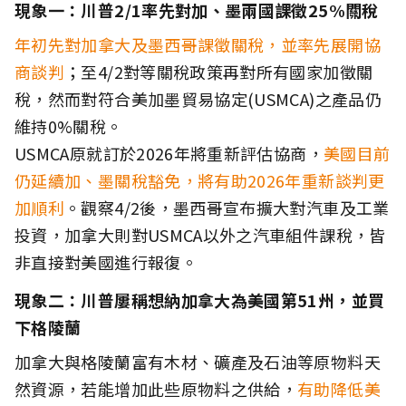
現象一：川普2/1率先對加、墨兩國課徵25%關稅
年初先對加拿大及墨西哥課徵關稅，並率先展開協
商談判
；至4/2對等關稅政策再對所有國家加徵關
稅，然而對符合美加墨貿易協定(USMCA)之產品仍
維持0%關稅。
USMCA原就訂於2026年將重新評估協商，
美國目前
仍延續加、墨關稅豁免，將有助2026年重新談判更
加順利
。觀察4/2後，墨西哥宣布擴大對汽車及工業
投資，加拿大則對USMCA以外之汽車組件課稅，皆
非直接對美國進行報復。
現象二：川普屢稱想納加拿大為美國第51州，並買
下格陵蘭
加拿大與格陵蘭富有木材、礦產及石油等原物料天
然資源，若能增加此些原物料之供給，
有助降低美