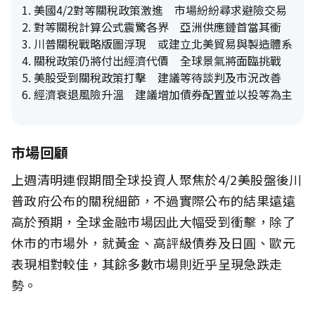
美國4/2對等關稅政策激進 市場紛紛尋求避險交易
對等關稅計算公式震驚各界 亞洲供應鏈首當其衝
川普關稅戰略版圖浮現 或建立北美貿易與製造體系
關稅政策仍將付出經濟代價 全球景氣將面臨挑戰
美股受到關稅政策打擊 建議等待談判及市況改善
經濟衰退風險升溫 建議增加債券配置並以投等為主
市場回顧
上週清明連假期間全球投資人聚焦於4/2美股盤後川
普政府公布的關稅細節，不過實際公布的結果遠遠
高於預期，全球金融市場因此大幅受到衝擊，除了
休市的市場外，就黃金、高評級債券及日圓、歐元
表現相對較佳，其餘多數市場則近乎呈現急跌走
勢。