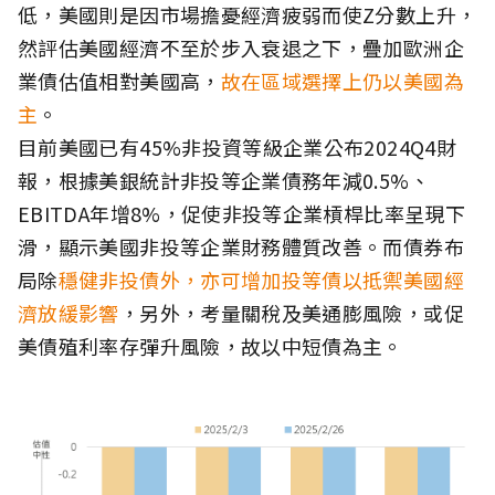
低，美國則是因市場擔憂經濟疲弱而使Z分數上升，
然評估美國經濟不至於步入衰退之下，疊加歐洲企
業債估值相對美國高，
故在區域選擇上仍以美國為
主
。
目前美國已有45%非投資等級企業公布2024Q4財
報，根據美銀統計非投等企業債務年減0.5%、
EBITDA年增8%，促使非投等企業槓桿比率呈現下
滑，顯示美國非投等企業財務體質改善。而債券布
局除
穩健非投債外，亦可增加投等債以抵禦美國經
濟放緩影響
，另外，考量關稅及美通膨風險，或促
美債殖利率存彈升風險，故以中短債為主。