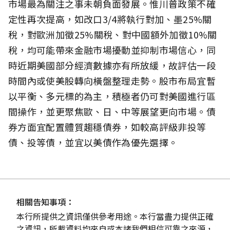
市場最為關注之事未朝負面發展。惟川普政策不確
定性再次提高，如改口3/4將執行對加、墨25%關
稅，對歐洲加徵25%關稅、對中國額外加徵10%關
稅，均可能帶來金融市場擾動並抑制市場信心，同
時近期美國部分經濟數據亦有所放緩，故評估一段
時間內或使美股轉向橫盤整理走勢。股市布局宜暫
以平衡、多元標的為主，積極者仍可對美國進行區
間操作，並更聚焦歐、日、中等展望更向市場。債
券方面宜配置體質趨穩債券，如較高評級非投等
債、投等債，並宜以美債作為優先選擇。
相關告知事項：
本行所提供之資訊僅供參考用途。本行當盡力提供正確
之資訊，所載資料均來自或本諸我們相信可靠之來源，