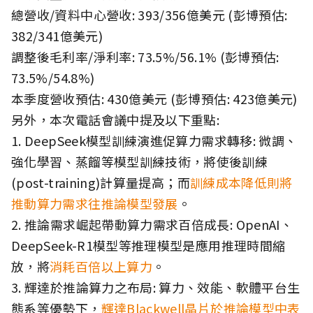
總營收/資料中心營收: 393/356億美元 (彭博預估:
382/341億美元)
調整後毛利率/淨利率: 73.5%/56.1% (彭博預估:
73.5%/54.8%)
本季度營收預估: 430億美元 (彭博預估: 423億美元)
另外，本次電話會議中提及以下重點:
1. DeepSeek模型訓練演進促算力需求轉移: 微調、
強化學習、蒸餾等模型訓練技術，將使後訓練
(post-training)計算量提高；而
訓練成本降低則將
推動算力需求往推論模型發展
。
2. 推論需求崛起帶動算力需求百倍成長: OpenAI、
DeepSeek-R1模型等推理模型是應用推理時間縮
放，將
消耗百倍以上算力
。
3. 輝達於推論算力之布局: 算力、效能、軟體平台生
態系等優勢下，
輝達Blackwell晶片於推論模型中表