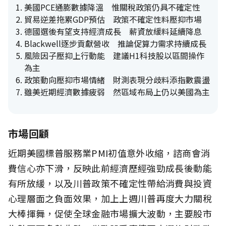
美國PCE通膨數據降溫 惟關稅政策仍具不確定性
貿易逆差拖累GDP預估 政策不確定性料壓抑市場
德國選後有望支持經濟成長 薪資放緩料延續降息
Blackwell逐步貢獻營收 推論促算力需求持續成長
風險因子壓抑上行動能 建議H1科技股以區間操作
為主
政策動向壓抑市場情緒 財測表現分歧料添指數震盪
雖美近期經濟數據疲弱 然區域布局上仍以美國為主
市場回顧
近期美國標普服務業PMI初值意外收縮，諮商會消
費信心亦下滑，反映此前經濟歷經強勁成長後動能
有所放緩，以及川普政策不確定性帶給消費與投資
心理層面之負面效果，加上上週川普再度大力關稅
大棒揮舞，促使全球金融市場擴大波動，主要股市