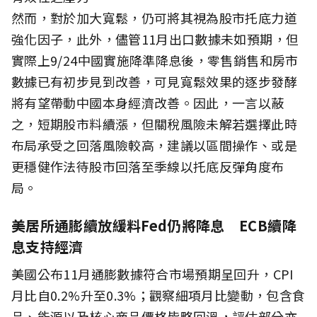
然而，對於加大寬鬆，仍可將其視為股市托底力道
強化因子，此外，儘管11月出口數據未如預期，但
實際上9/24中國實施降準降息後，零售銷售和房市
數據已有初步見到改善，可見寬鬆效果的逐步發酵
將有望帶動中國本身經濟改善。因此，一言以蔽
之，短期股市料續漲，但關稅風險未解若選擇此時
布局承受之回落風險較高，建議以區間操作、或是
更穩健作法待股市回落至季線以托底反彈角度布
局。
美居所通膨續放緩料Fed仍將降息 ECB續降
息支持經濟
美國公布11月通膨數據符合市場預期呈回升，CPI
月比自0.2%升至0.3%；觀察細項月比變動，包含食
品、能源以及核心商品價格皆略回溫，評估部分亦