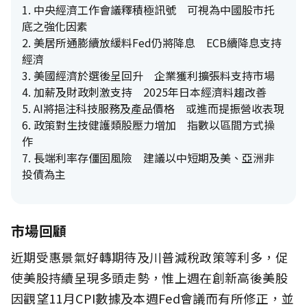
1. 中央經濟工作會議釋積極訊號 可視為中國股市托
底之強化因素
2. 美居所通膨續放緩料Fed仍將降息 ECB續降息支持
經濟
3. 美國經濟於選後呈回升 企業獲利擴張料支持市場
4. 加薪及財政刺激支持 2025年日本經濟料趨改善
5. AI將挹注科技服務及產品價格 或進而提振營收表現
6. 政策對生技健護類股壓力增加 指數以區間方式操
作
7. 長端利率存僵固風險 建議以中短期及美、亞洲非
投債為主
市場回顧
近期受惠景氣好轉期待及川普減稅政策等利多，促
使美股持續呈現多頭走勢，惟上週在創新高後美股
因觀望11月CPI數據及本週Fed會議而有所修正，並