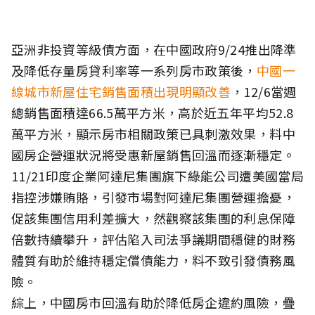
亞洲非投資等級債方面，在中國政府9/24推出降準
及降低存量房貸利率等一系列房市政策後，
中國一
線城市新屋住宅銷售面積出現明顯改善
，12/6當週
總銷售面積達66.5萬平方米，高於近五年平均52.8
萬平方米，顯示房市相關政策已具刺激效果，料中
國房企營運狀況將受惠新屋銷售回溫而逐漸穩定。
11/21印度企業阿達尼集團旗下綠能公司遭美國當局
指控涉嫌賄賂，引發市場對阿達尼集團營運擔憂，
促該集團信用利差擴大，然觀察該集團的利息保障
倍數持續攀升，評估陷入司法爭議期間穩健的財務
體質有助於維持穩定償債能力，料不致引發債務風
險。
綜上，中國房市回溫有助於降低房企違約風險，疊