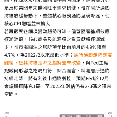
是反映美國年末購物旺季需求穩健，惟在居所通膨
持續放緩帶動下，整體核心服務通膨呈現降溫，使
核心CPI增幅並未擴大。
若再觀察各細項變動趨勢可知，儘管隨著基期效應
逐漸消退，核心商品及能源項之負貢獻將逐漸減
少，惟市場關注之居所項年比自前月的4.9%降至
4.7%，為2022/2以來最低水準；
居所通膨走降速度
雖緩，然其持續走降之趨勢並未改變
，與Fed主席
鮑威爾形容之格局相符。綜合而言，料隨居所通膨
持續走降，將有利後市通膨獲控，預期Fed於12月
會議將再降息1碼，至2025年則估仍有2-3碼之降息
空間。