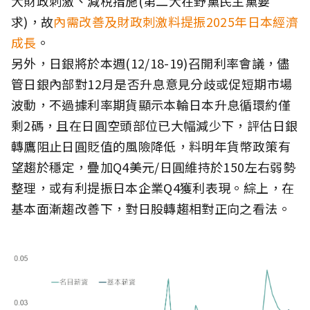
大財政刺激、減稅措施(第二大在野黨民主黨要
求)，故
內需改善及財政刺激料提振2025年日本經濟
成長
。
另外，日銀將於本週(12/18-19)召開利率會議，儘
管日銀內部對12月是否升息意見分歧或促短期市場
波動，不過據利率期貨顯示本輪日本升息循環約僅
剩2碼，且在日圓空頭部位已大幅減少下，評估日銀
轉鷹阻止日圓貶值的風險降低，料明年貨幣政策有
望趨於穩定，疊加Q4美元/日圓維持於150左右弱勢
整理，或有利提振日本企業Q4獲利表現。綜上，在
基本面漸趨改善下，對日股轉趨相對正向之看法。