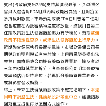
支出(占政府支出25%)支持其減稅政策，(2)新提名
官員人選皆對FDA組織內腐敗提出異議，且對疫苗
多持反對態度，市場預期或使FDA在川普第二任期
包含疫苗在內批審藥物速度將放慢，綜觀川普第二
任期政策對生技健護類股壓力有所增加，預期
整體
政策不確定性更高，或添生技健護類股上行壓力
。
近期聯合健康執行長遭槍擊後，市場對醫保公司長
期與政府獲利模式產生討論，上週兩黨議員提出法
案禁止醫療保險公司擁有藥局管理業務，違反者於
三年內須將其業務拆分，考量醫保公司明年醫療損
失率預估仍保持高位，若再拆分藥局管理業務後，
或將影響營收動能。
綜上，未來生技健護類股政策不確定增加下，
本週
同時下調整生技、健護類股評等至中立
，建議指數
回落至支撐後再以區間方式操作。