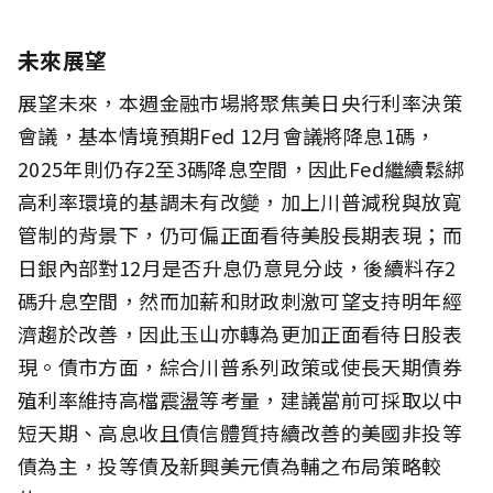
未來展望
展望未來，本週金融市場將聚焦美日央行利率決策
會議，基本情境預期Fed 12月會議將降息1碼，
2025年則仍存2至3碼降息空間，因此Fed繼續鬆綁
高利率環境的基調未有改變，加上川普減稅與放寬
管制的背景下，仍可偏正面看待美股長期表現；而
日銀內部對12月是否升息仍意見分歧，後續料存2
碼升息空間，然而加薪和財政刺激可望支持明年經
濟趨於改善，因此玉山亦轉為更加正面看待日股表
現。債市方面，綜合川普系列政策或使長天期債券
殖利率維持高檔震盪等考量，建議當前可採取以中
短天期、高息收且債信體質持續改善的美國非投等
債為主，投等債及新興美元債為輔之布局策略較