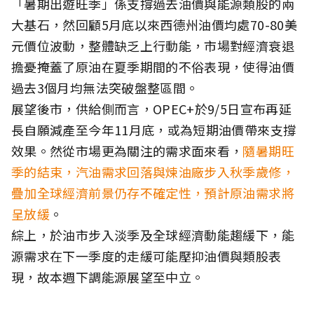
「暑期出遊旺季」係支撐過去油價與能源類股的兩
大基石，然回顧5月底以來西德州油價均處70-80美
元價位波動，整體缺乏上行動能，市場對經濟衰退
擔憂掩蓋了原油在夏季期間的不俗表現，使得油價
過去3個月均無法突破盤整區間。
展望後市，供給側而言，OPEC+於9/5日宣布再延
長自願減產至今年11月底，或為短期油價帶來支撐
效果。然從市場更為關注的需求面來看，
隨暑期旺
季的結束，汽油需求回落與煉油廠步入秋季歲修，
疊加全球經濟前景仍存不確定性，預計原油需求將
呈放緩
。
綜上，於油市步入淡季及全球經濟動能趨緩下，能
源需求在下一季度的走緩可能壓抑油價與類股表
現，故本週下調能源展望至中立。