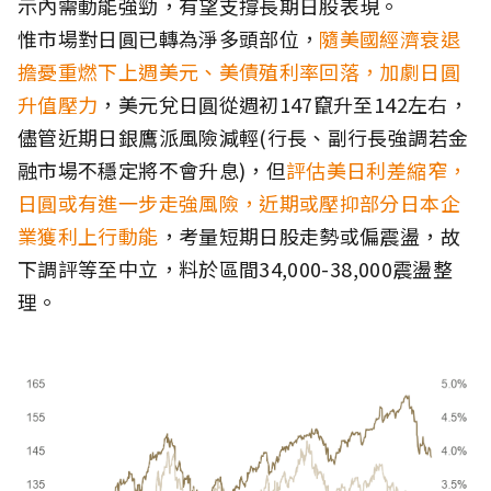
示內需動能強勁，有望支撐長期日股表現。
惟市場對日圓已轉為淨多頭部位，
隨美國經濟衰退
擔憂重燃下上週美元、美債殖利率回落，加劇日圓
升值壓力
，美元兌日圓從週初147竄升至142左右，
儘管近期日銀鷹派風險減輕(行長、副行長強調若金
融市場不穩定將不會升息)，但
評估美日利差縮窄，
日圓或有進一步走強風險，近期或壓抑部分日本企
業獲利上行動能
，考量短期日股走勢或偏震盪，故
下調評等至中立，料於區間34,000-38,000震盪整
理。