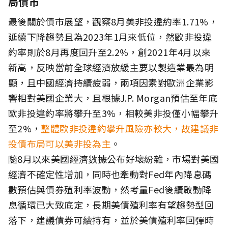
局債市
最後關於債市展望，觀察8月美非投違約率1.71%，
延續下降趨勢且為2023年1月來低位，然歐非投違
約率則於8月再度回升至2.2%，創2021年4月以來
新高，反映當前全球經濟放緩主要以製造業最為明
顯，且中國經濟持續疲弱，兩項因素對歐洲企業影
響相對美國企業大，且根據J.P. Morgan預估至年底
歐非投違約率將攀升至3%，相較美非投僅小幅攀升
至2%，
整體歐非投違約攀升風險亦較大，故建議非
投債布局可以美非投為主
。
隨8月以來美國經濟數據公布好壞紛雜，市場對美國
經濟不確定性增加，同時也牽動對Fed年內降息碼
數預估與債券殖利率波動，然考量Fed後續啟動降
息循環已大致底定，長期美債殖利率有望趨勢型回
落下，建議債券可續持有，並於美債殖利率回彈時