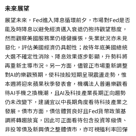
未來展望
展望未來，Fed進入降息循環前夕，市場對Fed是否
能及時降息以避免經濟邁入衰退仍抱持觀望態度，
然而觀察美國服務業仍穩健擴張，失業狀況亦未見
惡化，評估美國經濟仍具韌性；故待年底美國總統
大選不確定性消除、降息效果逐步彰顯，升勢料將
再重新主導市況。另一方面，儘管正市場重新調整
對AI的樂觀預期，使科技股短期呈現震盪走勢，惟
本週將迎來蘋果秋季發表會，機構法人普遍樂觀看
待AI手機之換機潮，且AI及科技產業長期正向趨勢
仍未改變下，建議宜以中長期角度看待科技產業之
發展。債市方面，債信體質良好且Fed貨幣政策基
調將轉趨放寬，因此可正面看待包含投資等級債、
非投等債及新興債之整體債市，亦可視殖利率回彈