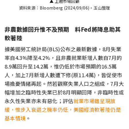
▲ 上週市場回顧
資料來源：Bloomberg (2024/09/06)，玉山整理
非農數據回升惟不及預期 料Fed將降息助其
軟著陸
據美國勞工統計局(BLS)公布之最新數據，8月失業
率自4.3%降至4.2%，且非農就業新增人數自7月的
8.9萬回升至14.2萬，惟仍低於市場預期的16.5萬
人，加上7月新增人數遭下修(原11.4萬)，皆促使市
場擔憂情緒再起。然若觀察失業人口之組成，7月大
幅增加之臨時性失業已於8月明顯回降，非臨時性或
永久性失業亦未有惡化；評估
就業市場雖呈現放
緩，惟步入衰退之機率仍低，美國經濟軟著陸仍是
基本情境
。