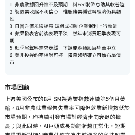
1. 非農數據回升惟不及預期 料Fed將降息助其軟著陸
2. 製造業收縮不利信心 惟服務業穩健料經濟仍具韌
性
3. 日圓升值風險提高 短期或抑制企業獲利上行動能
4. 蘋果發表會前後表現平淡 然年末消費旺季表現可
期
5. 旺季尾聲料需求走緩 下調能源類股展望至中立
6. 美非投違約率相對可控 降息趨勢確立可續布局債
市
市場回顧
上週美國公布的8月ISM製造業指數連續第5個月萎
縮，8月非農就業報告失業率回降但就業新增數低於
市場預期，均持續引發市場對經濟步向衰退的擔
憂；與此同時，AI巨頭成長動能漸趨正常化，短期
市場重新對標AI產業估值亦為先前漲多的科技股帶