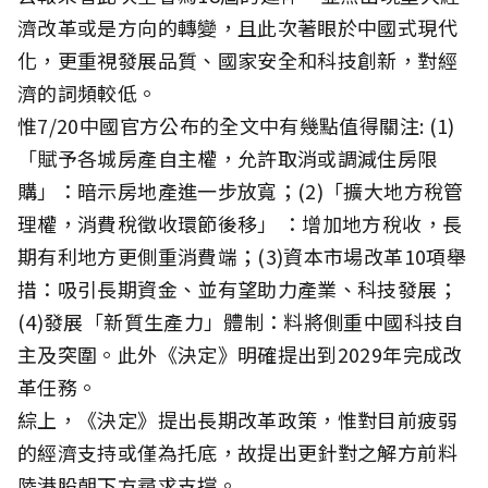
濟改革或是方向的轉變，且此次著眼於中國式現代
化，更重視發展品質、國家安全和科技創新，對經
濟的詞頻較低。
惟7/20中國官方公布的全文中有幾點值得關注: (1)
「賦予各城房產自主權，允許取消或調減住房限
購」：暗示房地產進一步放寬；(2)「擴大地方稅管
理權，消費稅徵收環節後移」 ：增加地方稅收，長
期有利地方更側重消費端；(3)資本市場改革10項舉
措：吸引長期資金、並有望助力產業、科技發展；
(4)發展「新質生產力」體制：料將側重中國科技自
主及突圍。此外《決定》明確提出到2029年完成改
革任務。
綜上，《決定》提出長期改革政策，惟對目前疲弱
的經濟支持或僅為托底，故提出更針對之解方前料
陸港股朝下方尋求支撐。