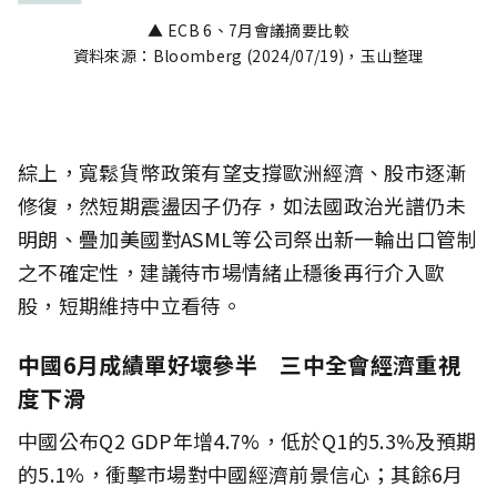
▲ ECB 6、7月會議摘要比較
資料來源：Bloomberg (2024/07/19)，玉山整理
綜上，寬鬆貨幣政策有望支撐歐洲經濟、股市逐漸
修復，然短期震盪因子仍存，如法國政治光譜仍未
明朗、疊加美國對ASML等公司祭出新一輪出口管制
之不確定性，建議待市場情緒止穩後再行介入歐
股，短期維持中立看待。
中國6月成績單好壞參半 三中全會經濟重視
度下滑
中國公布Q2 GDP年增4.7%，低於Q1的5.3%及預期
的5.1%，衝擊市場對中國經濟前景信心；其餘6月