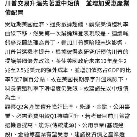
川普交易升溫先著重中短債 並增加受惠產業
債配置
受近期美國經濟、通膨數據趨緩，觀察美債殖利率
曲線下移，然受第一次辯論拜登表現較差、連續喊
錯烏克蘭總理為普丁，疊加川普遭暗殺未遂影響，
川普當選機率提升，根據彼得森研究所預估川普的
提議美國優先政策，將使美國政府未來10年產生2
兆至2.5兆美元的額外成本，並增加債務占GDP的比
率5至7個百分點，故在美國長期赤字升溫風險下，
料長債殖利率下滑幅度仍受限，故建議先以中短債
為主。
觀察Q2各產業債升降評比率，能源、金融、公用事
業、必需消費相較Q1持續回升，若考量目前川普當
選機會提高，能源(傳統能源)、公用事業(基礎建
設)、金融等產業有望受惠，建議投資債之產業選