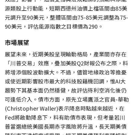
源類股上行動能，短期西德州油價上檔區間由85美
元調升至90美元，整體區間由75-85美元調整為75-
90美元，評估能源指數之目標價為290。
市場展望
展望未來，近期美股呈現輪動格局，產業間亦存在
「川普交易」效應，疊加美股Q2財報公布之際，料
將增添個股波動擴大。不過，儘管地緣政治等擔憂
或使近期影響股市最大的科技股藉機回調，惟AI大
趨勢下其基本面仍然穩健，故評估待利空消化後仍
可逢低介入。債市方面，原先立場鷹派之官員-華勒
(Christopher Waller)表示降息時點越來越近，在
Fed將啟動降息下，料有助債市表現，但考量若川
普當選總統美國長期赤字風險將升溫，長天期美債