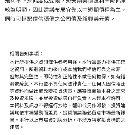
殖利率下滑幅度或受限，短天期美債殖利率降幅則
較為明顯，因此建議布局宜先以中短期債種為主，
同時可搭配債信穩健之公司債及新興美元債。
相關告知事項：
本行所提供之資訊僅供參考用途。本行當盡力提供正確
之資訊，所載資料均來自或本諸我們相信可靠之來源，
但對其完整性、即時性和正確性不做任何擔保，如有錯
漏或疏忽，本行並不負任何法律責任。任何人因信賴此
等資料而做出或改變投資決策，應審慎衡量本身之需求
及投資風險，並就投資結果自行負責。未經本行許可，
本資料及訊息不得逕行抄錄、翻印或另作派發。投資建
議均依市場變動而差異，投資前請務必留意市場最新訊
息。本行以上市場資訊與分析，不涉及特定投資標的之
建議。