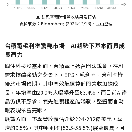
▲ 艾司摩爾財報營收結果及預估
資料來源：Bloomberg (2024/07/18)，玉山整理
台積電毛利率驚艷市場 AI趨勢下基本面具成
長潛力
關注科技股基本面，台積電上週召開法說會，在AI
需求持續強勁之背景下，EPS、毛利率、營利率皆
優於市場預期，其中高效能運算部門營收加速成
長，年增率由20.9%大幅攀升至63.4%，而目前AI產
品仍供不應求，使先進製程產能滿載，整體而言財
報表現依舊亮眼。
展望方面，下季營收預估介於224-232億美元，季
增約9.5%，其中毛利率(53.5-55.5%)展望優異，且