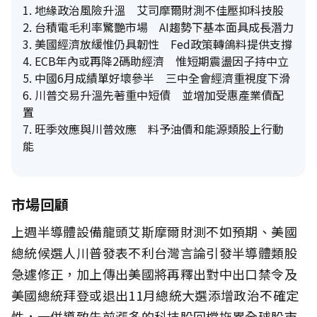
1. 地緣政治風險升溫 艾司摩爾財測不佳壓抑科技股
2. 台積電毛利率驚艷市場 AI趨勢下基本面具成長潛力
3. 美國經濟放緩惟仍具韌性 Fed政策轉鴿料提供支撐
4. ECB年內或再降2碼助經濟 惟短期震盪因子持中立
5. 中國6月成績單好壞參半 三中全會經濟重視度下滑
6. 川普交易升溫先著重中短債 並增加受惠產業債配
置
7. 旺季效應與川普效應 料予油價和能源類股上行動
能
市場回顧
上週半導體設備龍頭艾斯摩爾財測不如預期、美國
總統候選人川普發表不利台灣言論引發半導體類股
急遽修正，加上傳出美國將再釋出對中出口禁令及
美國總統拜登或退出11月總統大選添增政治不確定
性，一併導致先前漲多的科技股回檔拖累全球股市