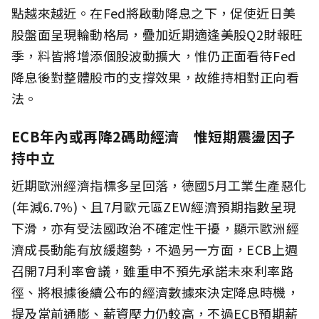
點越來越近。在Fed將啟動降息之下，促使近日美
股盤面呈現輪動格局，疊加近期適逢美股Q2財報旺
季，料皆將增添個股波動擴大，惟仍正面看待Fed
降息後對整體股市的支撐效果，故維持相對正向看
法。
ECB年內或再降2碼助經濟 惟短期震盪因子
持中立
近期歐洲經濟指標多呈回落，德國5月工業生產惡化
(年減6.7%)、且7月歐元區ZEW經濟預期指數呈現
下滑，亦有受法國政治不確定性干擾，顯示歐洲經
濟成長動能有放緩趨勢，不過另一方面，ECB上週
召開7月利率會議，雖重申不預先承諾未來利率路
徑、將根據後續公布的經濟數據來決定降息時機，
提及當前通膨、薪資壓力仍較高，不過ECB預期薪