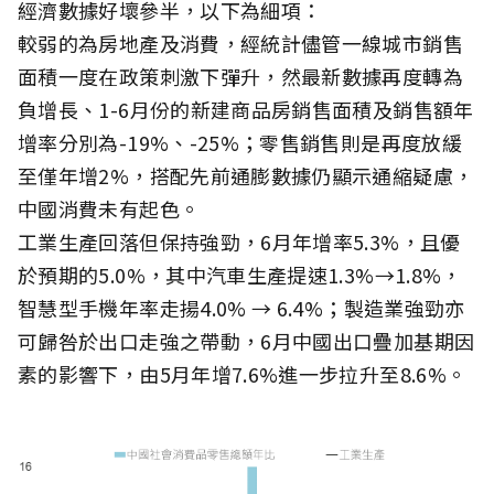
經濟數據好壞參半，以下為細項：
較弱的為房地產及消費，經統計儘管一線城市銷售
面積一度在政策刺激下彈升，然最新數據再度轉為
負增長、1-6月份的新建商品房銷售面積及銷售額年
增率分別為-19%、-25%；零售銷售則是再度放緩
至僅年增2%，搭配先前通膨數據仍顯示通縮疑慮，
中國消費未有起色。
工業生產回落但保持強勁，6月年增率5.3%，且優
於預期的5.0%，其中汽車生產提速1.3%→1.8%，
智慧型手機年率走揚4.0% → 6.4%；製造業強勁亦
可歸咎於出口走強之帶動，6月中國出口疊加基期因
素的影響下，由5月年增7.6%進一步拉升至8.6%。