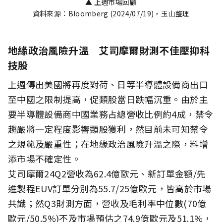
▲ 上週市場回顧
資料來源：Bloomberg (2024/07/19)，玉山整理
地緣政治風險升溫 艾司摩爾財測不佳壓抑科
技股
上週傳出美國將再度對荷、日等半導體設備商出口
至中國之限制提高，促類股當日跌幅沉重。由於主
要半導體設備商中國業務占總營收比例約4成，禁令
趨嚴將一定程度影響類股獲利，然目前未可知禁令
之規範及嚴重性；在地緣政治風險升溫之際，料增
添市場不確定性。
艾司摩爾24Q2營收為62.4億歐元、新訂單金額/先
進製程EUV訂單分別為55.7/25億歐元，皆高於市場
共識；然Q3財測方面，營收及毛利率中位數(70億
歐元/50.5%)不及市場預估之74.9億歐元及51.1%，