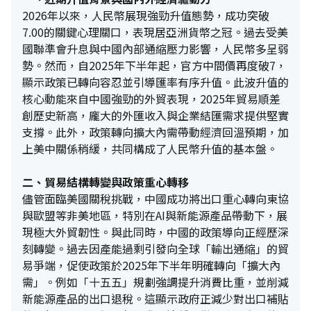
2026年以來，人民幣展現強勁升值態勢，成功突破
7.00的關鍵心理關口，表現居亞洲貨幣之冠。過去受美
國聯準會升息與中國內部通縮壓力影響，人民幣多呈弱
勢。然而，自2025年下半年起，官方中間價再度破7，
顯示政策已轉向容忍並引導匯率有序升值。此波升值的
核心動能來自中國強勁的外貿表現，2025年貿易順差
創歷史新高，龐大的外匯收入與企業結匯需求提供堅實
支撐。此外，政策轉向擴大內需帶動經濟回溫預期，加
上美中關係稍緩，共同構成了人民幣升值的基本盤。
二、貿易結構轉變與政策重心轉移
儘管面臨美國關稅挑戰，中國成功將出口重心轉向東協
與歐盟等非美地區，特別在AI與新能源產品帶動下，展
現極大外貿韌性。與此同時，中國的政策導向正經歷深
刻轉變。過去因產能過剩引發向全球「輸出通縮」的貿
易爭端，促使政策於2025年下半年明確轉向「擴大內
需」。例如「十五五」規劃強調提升消費比重，並削減
新能源產品的出口退稅。這顯示政府正減少對出口補貼