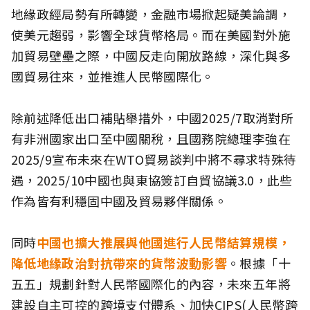
地緣政經局勢有所轉變，金融市場掀起疑美論調，
使美元趨弱，影響全球貨幣格局。而在美國對外施
加貿易壁壘之際，中國反走向開放路線，深化與多
國貿易往來，並推進人民幣國際化。
除前述降低出口補貼舉措外，中國2025/7取消對所
有非洲國家出口至中國關稅，且國務院總理李強在
2025/9宣布未來在WTO貿易談判中將不尋求特殊待
遇，2025/10中國也與東協簽訂自貿協議3.0，此些
作為皆有利穩固中國及貿易夥伴關係。
同時
中國也擴大推展與他國進行人民幣結算規模，
降低地緣政治對抗帶來的貨幣波動影響
。根據「十
五五」規劃針對人民幣國際化的內容，未來五年將
建設自主可控的跨境支付體系、加快CIPS(人民幣跨