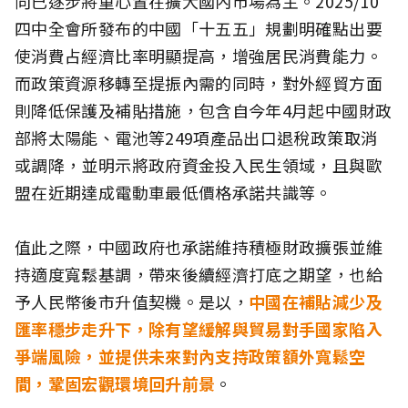
向已逐步將重心置在擴大國內市場為主。2025/10
四中全會所發布的中國「十五五」規劃明確點出要
使消費占經濟比率明顯提高，增強居民消費能力。
而政策資源移轉至提振內需的同時，對外經貿方面
則降低保護及補貼措施，包含自今年4月起中國財政
部將太陽能、電池等249項產品出口退稅政策取消
或調降，並明示將政府資金投入民生領域，且與歐
盟在近期達成電動車最低價格承諾共識等。
值此之際，中國政府也承諾維持積極財政擴張並維
持適度寬鬆基調，帶來後續經濟打底之期望，也給
予人民幣後市升值契機。是以，
中國在補貼減少及
匯率穩步走升下，除有望緩解與貿易對手國家陷入
爭端風險，並提供未來對內支持政策額外寬鬆空
間，鞏固宏觀環境回升前景
。