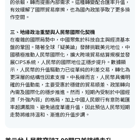
的依賴，轉而提振內部需求。這種轉變配合匯率升值，
有效緩解了國際貿易摩擦，也為國內政策爭取了更多操
作空間。
三、地緣政治重塑與人民幣國際化契機
在複雜的國際局勢中，中國聚焦於科技自主與經濟基本
盤的鞏固。隨著全球「疑美論」發酵挑戰美元地位，中
國積極推動人民幣國際化，擴大跨境貿易結算規模並發
展CIPS系統，人民幣的國際地位正穩步提升。數據顯
示，人民幣的升值驅動力已從單純的利差交易，轉化為
更深層的結構性因素支撐。中長線而言，人民幣具備明
確的升值動能，主要受惠於穩健的貿易順差、政策轉向
內需及國際化的穩步推進。然而，短期內受制於中國經
濟「外強內弱」的格局，加上中國人民銀行有意防範匯
率超調風險、避免過度單邊升值，因此預估人民幣短期
走勢將維持溫和、漸進的升值步調。