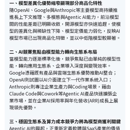
一、模型差異化優勢縮窄顯現部分商品化特性
隨OpenAI、Google與Anthropic等主要模型商持續推
進長上下文推理、多模態與Agentic AI能力，前沿模型
間的性能差距已明顯收斂，開源模型亦快速追趕，使模
型的差異化與稀缺性下降、模型定價能力弱化，反映AI
模型市場已出現商品化特徵，並以中低階模型較顯著。
二、AI競賽焦點由模型能力轉向生態系布局
當模型能力逐漸標準化後，競爭焦點已由單純的模型性
能，轉向應用生態系、企業導入深度與變現效率。
Google憑藉既有產品與雲端生態系優勢推動AI整合；
OpenAI則試圖以AI介面建立下一代作業系統入口；
Anthropic則專注企業生產力與Coding場景，藉由
Claude Code與Cowork等Agentic AI產品快速擴張企
業市場，並在企業AI採用率與年化營收(ARR)成長上展
現領先優勢。
三、穩固生態系及算力成本競爭力將為模型商獲利關鍵
Agentic AI的興起，正重新定義軟體與SaaS產業的價值