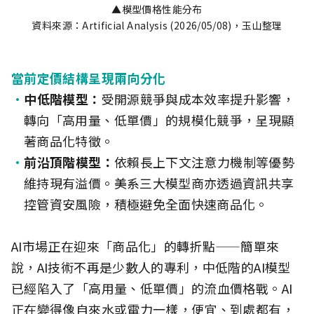
▲模型價格性能分布
資料來源：Artificial Analysis (2026/05/08)，玉山整理
當前定價結構呈現兩向分化
中低階模型：
受開源競爭與成本效率提升影響，
轉向「高用量、低單價」的規模化競爭，呈現顯
著商品化特徵。
前沿頂階模型：
依賴長上下文注意力機制等優勢
維持現有溢價。美系三大模型商亦透過資訊共享
控管資安風險，積極避免全面快速商品化。
AI市場正在迎來「商品化」的轉折點——簡單來
說，AI技術不再是少數人的專利，中低階的AI模型
已經陷入了「高用量、低單價」的流血價格戰。AI
正在變得像自來水或電力一樣，便宜、到處都有，