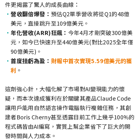
件更揭露了驚人的成長曲線：
營收翻倍爆發
：
預估Q2單季營收將從Q1的48億
美元，直接跳升至109億美元。
年化營收(ARR)狂飆：
今年4月才剛突破300億美
元，如今已快速升至440億美元(對比2025全年僅
90億美元)。
首
度扭虧為盈：
財報中首次實現5.59億美元的獲
利
。
這劑強心針，大幅化解了市場對AI變現能力的懷
疑，
而
本次達成獲利在於關鍵其產品Claude Code
讓用戶能用自然語言操作電腦執行複雜任務，其創
建者Boris Cherny甚至透露目前工作上幾乎100%的
程式碼皆由AI編寫，實質上幫企業省下了巨大的開
發時間與人力成本。