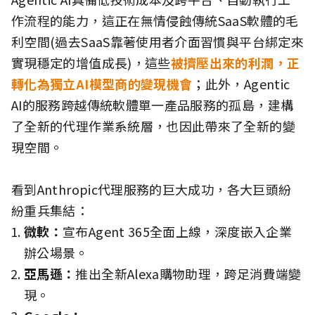
作流程的能力，這正在無情侵蝕傳統SaaS軟體的毛
利空間(過去SaaS靠著使用者介面習慣與平台綁定來
實現穩定的增值成長)，這些
被擠壓出來的利潤，正
轉化為獨立AI模型商的變現機會
；此外，Agentic
AI的服務跨越傳統軟體單一產品服務的孤
島，建構
了全新的代理作業系統層，
也因此帶來了全新的變
現空間。
看到Anthropic代理服務的巨大成功，各大巨頭紛
紛重兵集結：
微軟：
宣布Agent 365全面上線，深度嵌入企業
辦公場景。
亞馬遜：
推出全新Alexa購物助理，跨足消費端變
現。