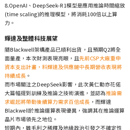
8.OpenAI、DeepSeek-R1模型是應用推論時間縮放
(time scaling)的推理模型，將消耗100倍以上算
力。
輝達及整體科技展望
隨Blackwell架構產品已順利出貨，且預期Q2將全
面量產，本次財測表現亮眼，且
先前CSP大廠重申
資本支出計畫，料輝達及供應鏈中長期營收表現將
持續成長
。
而市場關注之DeepSeek影響，此次黃仁勳亦花偌
大篇幅提到訓練及推論之技術演進，並認為
推論需
求崛起將帶動後續算力需求百倍成長
，而輝達
Blackwell於推論運算表現優異，強調其在推論運算
晶片市場領先之地位。
短期內，雖毛利之稀釋及地緣政治引發之不確定性