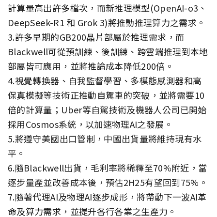
計算量高出許多檔次，而新推理模型(OpenAI-o3、
DeepSeek-R1 和 Grok 3)將推動推理算力之需求。
3.許多早期的GB200晶片部屬於推理需求，而
Blackwell可從預訓練、後訓練、跨雲端推理到本地
部屬皆可應用，並將推論成本降低200倍。
4.視覺轉換器、自我監督學習、多模態感測器和高
保真模擬等技術正推動自駕車的突破，並將需要10
倍的計算量；Uber等自駕技術及機器人公司已開始
採用Cosmos系統，以加速物理AI之發展。
5.將遵守美國出口管制，中國出貨量將維持現有水
平。
6.隨Blackwell出貨，毛利率將稀釋至70%附近，當
逐步量產並改善成本後，預估2H25有望回到75%。
7.隨著代理AI及物理AI逐步成形，將帶動下一波AI革
命及算力需求，並提升各行各業之生產力。