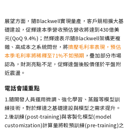
展望方面，隨Blackwell實現量產，客戶競相擴大基
礎建設，促輝達本季營收預估營收將達到430億美
元(QoQ 9.4%)；然輝達表示隨Blackwell架構更複
雜、高成本之系統問世，將
擠壓毛利率表現，預估
本季毛利率將稀釋至71%不如預期
，疊加部分市場
認為，財測亮點不足，促輝達盤後股價僅於平盤附
近震盪。
電話會議重點
1.隨開發人員運用微調、強化學習、蒸餾等模型訓
練技術，對於輝達之基礎建設與模型之需求提升。
2.後訓練(post-training)與客製化模型(model
customization)計算量將較預訓練(pre-training)之