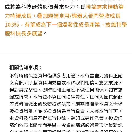
或將為科技硬體股價帶來壓力；然
推論需求推動算
力持續成長，疊加輝達車用/機器人部門營收成長
103%，有望成為下一個爆發性成長產業，故維持整
體科技長多展望
。
相關告知事項：
本行所提供之資訊僅供參考用途。本行當盡力提供正確
之資訊，所載資料均來自或本諸我們相信可靠之來源，
但對其完整性、即時性和正確性不做任何擔保，如有錯
漏或疏忽，本行並不負任何法律責任。任何人因信賴此
等資料而做出或改變投資決策，應審慎衡量本身之需求
及投資風險，並就投資結果自行負責。未經本行許可，
本資料及訊息不得逕行抄錄、翻印或另作派發。投資建
議均依市場變動而差異，投資前請務必留意市場最新訊
息。本行以上市場資訊與分析，不涉及特定投資標的之