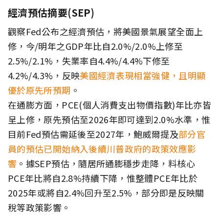
經濟預估摘要(SEP)
觀察Fed公布之經濟預估，將美國景氣展望全面上
修，今/明年之GDP年比自2.0%/2.0%上修至
2.5%/2.1%，失業率自4.4%/4.4%下修至
4.2%/4.3%，反映
美國經濟表現相當強健，且明顯
優於原先所預期
。
在通膨方面，PCE(個人消費支出物價指數)年比亦皆
呈上修，原先預估至2026年即可達到2.0%水準，惟
目前Fed預估需延後至2027年，鮑威爾提及
部分官
員的預估已開始納入後續川普政府的政策效應影
響
。據SEP預估，隨居所通膨穩步走降，料核心
PCE年比將自2.8%持續下降，惟整體PCE年比於
2025年或將自2.4%回升至2.5%，部分即是反映關
稅等政策影響。