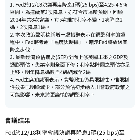
1. Fed於12/18決議再度降息1碼(25 bps)至4.25-4.5%
區間，為連續第3次降息，亦符合市場所預期。回顧
2024年共8次會議，有5次維持利率不變，1次降息2
碼，2次降息1碼。
2. 本次政策聲明稿新增一處措辭表示在調整利率的過
程中，Fed將考慮「幅度與時機」，暗示Fed將放緩其
降息步伐。
3. 最新經濟預估摘要(SEP)全面上修美國未來之GDP及
通膨預估，失業率則全面下修；利率點陣圖之預估亦呈
上移，明年降息碼數自4碼縮減至2碼
4. Fed主席鮑威爾表示，貨幣政策仍具限制性，惟限制
性效果已明顯減少，部分預估初步納入川普政府政策之
可能影響，未來將更謹慎的調整利率。
會議結果
Fed於12/18利率會議決議再降息1碼(25 bps)至