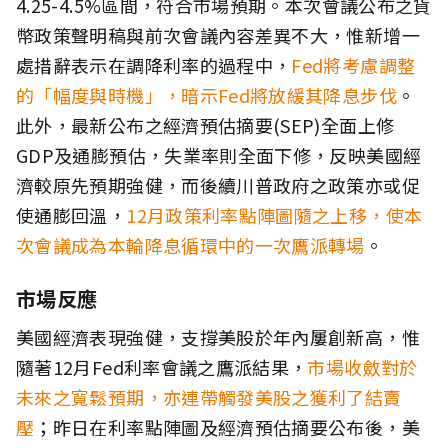
4.25-4.5%區間，符合市場預期。本次會議公布之貨
幣政策聲明稿與前次會議內容差異不大，惟新增一
處措辭表示在調降利率的過程中，
Fed將考慮調整
的「幅度與時機」，暗示Fed將放緩其降息步伐
。
此外，最新公布之經濟預估摘要(SEP)全面上修
GDP及通膨預估，失業率則全面下修，反映美國經
濟較原先預期強健，而後續川普政府之政策亦或促
使通膨回溫，
12月政策利率點陣圖隨之上移，使本
次會議成為本輪降息循環中的一次鷹派轉場
。
市場反應
美國經濟表現強健，支撐美股於年內屢創新高，惟
隨著12月Fed利率會議之鷹派結果，
市場收斂對於
未來之寬鬆預期，亦連帶觸發美股之獲利了結賣
壓
；昨日在利率點陣圖及經濟預估摘要公布後，美