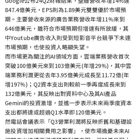
Google公布24Q2財報結果，整體營收年增14%達
847.4億美元，EPS則為1.89美元雙雙優於市場預
期。主要營收來源的廣告業務營收年增11%來到
646億美元，雖符合市場預期但增速有所放緩，其
中Youtube廣告收入則受到短影音平台競爭下未達
市場預期，也使投資人略顯失望。
而市場更為關注的AI領域方面，雲端業務營收首次
突破100億美元來到103億美元(年增29%)，其中雲
端業務利潤更從去年3.95億美元成長至11.72億(年
增197%)；Q2資本支出則較前一季再度成長來到
132億美元，其反映出對資料中心及其AI產品
Gemini的投資激增，並進一步表示未來兩季度資本
支出都將達或超過Q1水準即120億美元。
然電話會議表示「Q3營業利潤將反映折舊和基礎設
施投資增加相關費用之影響」，使市場擔憂未來AI