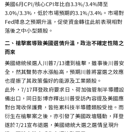
美國6月CPI/核心CPI年比自3.3%/3.4%降至
3.0%/3.3%，低於市場預期的3.1%/3.4%。市場對
Fed降息之預期升溫，促使資金轉往此前表現相對
落後之中小型類股。
二、槍擊案導致美國選情升溫，政治不確定性隨之
而來
美國總統候選人川普7/13遭到槍擊，雖事後川普安
全，然其聲勢亦水漲船高，預期川普將當選之效應
也提振了其政策偏好的能源及工業類股。
此外，7/17拜登政府要求日、荷加強管制半導體設
備出口，同日彭博亦釋出川普受訪內容提及美國應
對台灣收保護費，皆拖累科技半導體類股受挫。而
衍生在槍擊案之後，亦引發了美國政壇騷動，拜登
遂於7/21宣布退選，美國總統大選之選情呈現升