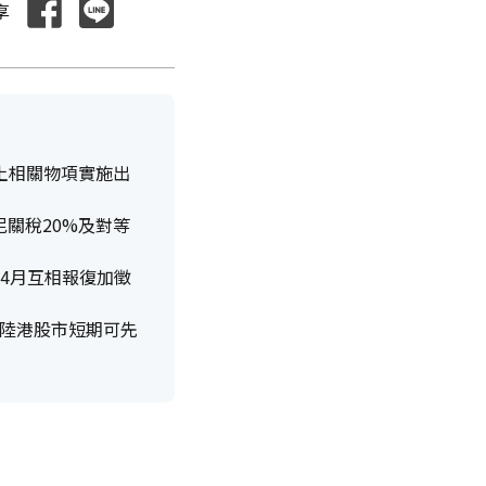
享
稀土相關物項實施出
尼關稅20%及對等
4月互相報復加徵
陸港股市短期可先