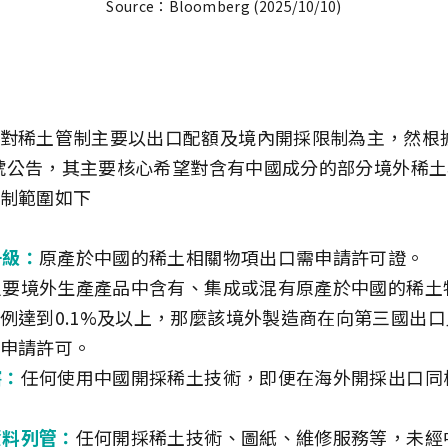
Source：Bloomberg (2025/10/10)
對稀土管制主要以出口配額及境內開採限制為主，然根
61號公告，其主要核心希望對含有中國成分的部分境外稀
制範圍如下
升級：
原產於中國的稀土相關物項出口需申請許可證。
只要境外生產產品中含有、集成或混有原產於中國的稀土
例達到0.1%及以上，那麼該境外製造商在向第三國出
申請許可。
轄：
任何使用中國開採稀土技術，即便在海外開採出口同
資料列管：
任何開採稀土技術、圖紙、維修服務等，未經