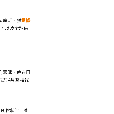
圍廣泛，然
根據
間
，以及全球供
判籌碼，故在目
先前4月互相報
加關稅狀況，後