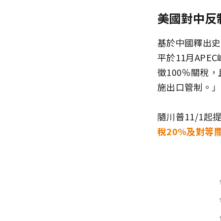
美國對中反
基於中國釋出史
平於11月APE
徵100％關稅
施出口管制。」
隨川普11/1
稅20%及對等關