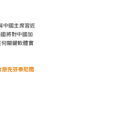
與中國主席習近
，美國將對中國加
任何關鍵軟體實
含原先芬泰尼關