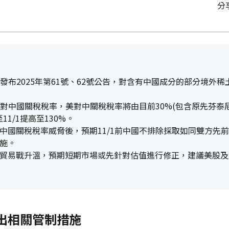
分
務部發布2025年第61號、62號公告，對含有中國成分的部分境外
提高對中國關稅稅率，美對中關稅稅率將由目前30%(包含原先芬泰
11/1提高至130%。
中國關稅稅率威脅後，預期11/1前中國不排除採取如同雙方先前
施。
貿易戰升溫，預期短期市場或先針對估值進行修正，建議美股及
出相關管制措施