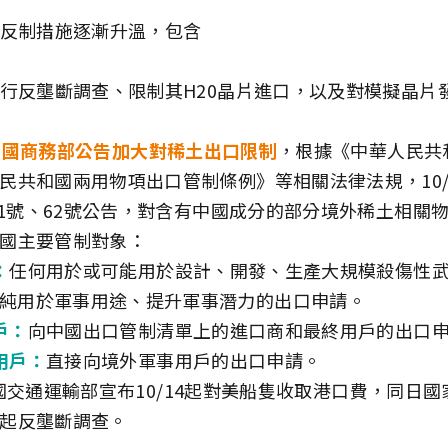
反制措施逐漸升溫，包含
行反壟斷調查、限制其H20晶片進口，以及對模擬晶片
四)中國商務部公告加大對稀土出口限制
，根據《中華人民共
民共和國兩用物項出口管制條例》等相關法律法規，10/
第61號、62號公告，對含有中國成分的部分境外稀土相關
國主要管制對象：
：
任何用於或可能用於設計、開發、生產大規模殺傷性
純用於軍事用途、提升軍事潛力的出口申請。
戶：
向中國出口管制清單上的進口商和最終用戶的出口
用戶：
直接向境外軍事用戶的出口申請。
五)中國交通運輸部宣布10/14起對美船隻收取港口費，同日
起反壟斷調查。