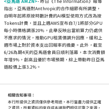
<亞馬遜 AMZN>
- 昨日《The Information》報導
指出，亞馬遜對Anthropic的合作細節有所調整，
自明年起將原按時數計費的AI模型使用方式改為按
Tokens計費，並且上週AWS宣布自7/1將部分GPU
每小時價格調漲20%，此舉反映出當前算力仍處供
不應求的情況，推動GPU租賃價調升因應，緩和上
週市場上對於資本支出回報率的擔憂。此外，截至
6/26為期4天的亞馬遜會員日順利落幕，本次消費額
年增9%，創高且優於市場預期，綜上帶動昨日亞馬
遜股價上漲3.2%。
相關告知事項：
本行所提供之資訊僅供參考用途。本行當盡力提供正確
之資訊，所載資料均來自或本諸我們相信可靠之來源，