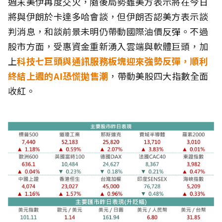
週末美伊再度交火，隨後局勢雖美方表示將在今日
將與伊朗於卡達多哈會談，但伊朗否認美方表示談
判消息，和談前景未明仍帶動國際油價反彈。不過
股市方面，受惠資金重新湧入雲端與軟體巨頭，加
上
科技七巨頭與通訊服務板塊迎來強勢反彈，順利
終結上週的AI恐慌拋售潮
，帶動美股四大指數全面
收紅。