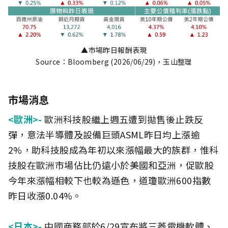
▲市場昨日報酬表現
Source：Bloomberg (2026/06/29)，玉山整理
市場消息
<歐洲>-
歐洲科技股繼上週五遭到拋售後止跌反
彈，意法半導體及設備巨頭ASML昨日均上漲逾
2%，助科技股成為年初以來漲幅最大的族群，惟科
技股在歐洲市場佔比仍遠小於美國和亞洲，促歐股
今年來漲幅相較下也較為遜色，道瓊歐洲600指數
昨日收漲0.04%。
<日本>-
中國商務部於6/29宣布將三菱電機軟體、