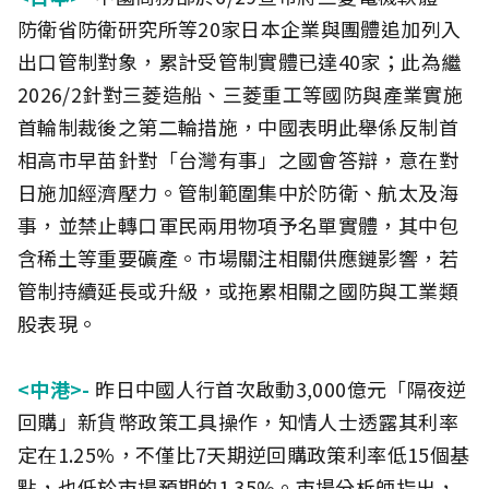
防衛省防衛研究所等20家日本企業與團體追加列入
出口管制對象，累計受管制實體已達40家；此為繼
2026/2針對三菱造船、三菱重工等國防與產業實施
首輪制裁後之第二輪措施，中國表明此舉係反制首
相高市早苗針對「台灣有事」之國會答辯，意在對
日施加經濟壓力。管制範圍集中於防衛、航太及海
事，並禁止轉口軍民兩用物項予名單實體，其中包
含稀土等重要礦產。市場關注相關供應鏈影響，若
管制持續延長或升級，或拖累相關之國防與工業類
股表現。
<中港>-
昨日中國人行首次啟動3,000億元「隔夜逆
回購」新貨幣政策工具操作，知情人士透露其利率
定在1.25%，不僅比7天期逆回購政策利率低15個基
點，也低於市場預期的1.35%。市場分析師指出，