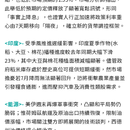
此舉低於預期的定價釋放了顯著寬鬆訊號，形同
「事實上降息」，也證實人行正加速將政策利率重
心由7天期移向「隔夜」，確立新的貨幣調控框架。
<印度>-
受季風推進遲緩影響，印度夏季作物(水
稻、大豆、棉花)播種進度較去年同期大幅下滑
23%，其中大豆與棉花種植面積減幅顯著。儘管政
府稻米庫存處於歷史高位可提供短期緩衝，然市場
擔憂若7月降雨無法顯著回升，恐將衝擊農業產量並
引發糧食通膨，進而壓抑汽車及消費性類股需求。
<能源>-
美伊週末再爆軍事衝突，凸顯和平局勢仍
脆弱；惟荷姆茲航運及原油出口持續恢復，限制油
價漲幅，市場關注雙方即將展開的技術談判，西德
州油價終場小幅收高。