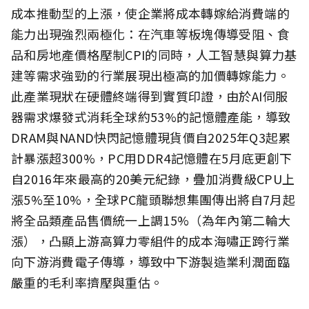
成本推動型的上漲，使企業將成本轉嫁給消費端的
能力出現強烈兩極化：在汽車等板塊傳導受阻、食
品和房地產價格壓制CPI的同時，人工智慧與算力基
建等需求強勁的行業展現出極高的加價轉嫁能力。
此產業現狀在硬體終端得到實質印證，由於AI伺服
器需求爆發式消耗全球約53%的記憶體產能，導致
DRAM與NAND快閃記憶體現貨價自2025年Q3起累
計暴漲超300%，PC用DDR4記憶體在5月底更創下
自2016年來最高的20美元紀錄，疊加消費級CPU上
漲5%至10%，全球PC龍頭聯想集團傳出將自7月起
將全品類產品售價統一上調15%（為年內第二輪大
漲），凸顯上游高算力零組件的成本海嘯正跨行業
向下游消費電子傳導，導致中下游製造業利潤面臨
嚴重的毛利率擠壓與重估。