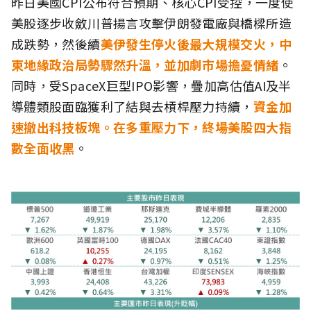
昨日美國CPI公布符合預期、核心CPI受控，一度使
美股逐步收斂川普揚言攻擊伊朗發電廠與橋樑所造
成跌勢，然後續
美伊發生停火後最大規模交火，中
東地緣政治局勢驟然升溫，並加劇市場擔憂情緒
。
同時，受SpaceX巨型IPO影響，疊加高估值AI及半
導體類股面臨獲利了結與去槓桿壓力持續，
資金加
速撤出科技板塊。在多重壓力下，終場美股四大指
數全面收黑
。