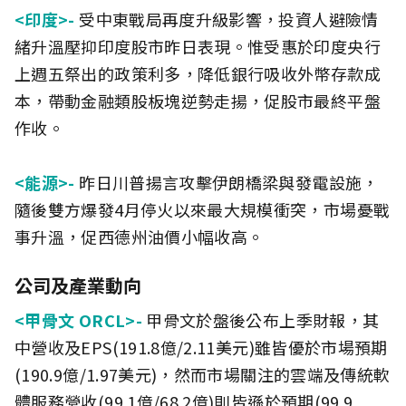
<印度>-
受中東戰局再度升級影響，投資人避險情
緒升溫壓抑印度股市昨日表現。惟受惠於印度央行
上週五祭出的政策利多，降低銀行吸收外幣存款成
本，帶動金融類股板塊逆勢走揚，促股市最終平盤
作收。
<能源>-
昨日川普揚言攻擊伊朗橋梁與發電設施，
隨後雙方爆發4月停火以來最大規模衝突，市場憂戰
事升溫，促西德州油價小幅收高。
公司及產業動向
<甲骨文 ORCL>-
甲骨文於盤後公布上季財報，其
中營收及EPS(191.8億/2.11美元)雖皆優於市場預期
(190.9億/1.97美元)，然而市場關注的雲端及傳統軟
體服務營收(99.1億/68.2億)則皆遜於預期(99.9