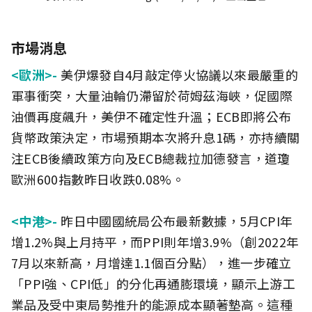
市場消息
<歐洲>-
美伊爆發自4月敲定停火協議以來最嚴重的
軍事衝突，大量油輪仍滯留於荷姆茲海峽，促國際
油價再度飆升，美伊不確定性升溫；ECB即將公布
貨幣政策決定，市場預期本次將升息1碼，亦持續關
注ECB後續政策方向及ECB總裁拉加德發言，道瓊
歐洲600指數昨日收跌0.08%。
<中港>-
昨日中國國統局公布最新數據，5月CPI年
增1.2%與上月持平，而PPI則年增3.9%（創2022年
7月以來新高，月增達1.1個百分點），進一步確立
「PPI強、CPI低」的分化再通膨環境，顯示上游工
業品及受中東局勢推升的能源成本顯著墊高。這種