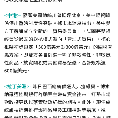
<中港>-
隨著美國總統川普抵達北京，美中經貿關
係傳出重磅制度性突破。據市場消息指出，美中雙
方正醞釀成立全新的「貿易委員會」，試圖將雙邊
經貿從過去的對抗模式轉向「管理式貿易」。核心
框架初步鎖定「300億美元對300億美元」的關稅互
惠方案，即雙方各自挑選一籃子非戰略性、非敏感
性商品，放寬關稅或其他貿易壁壘，合計規模達
600億美元。
<拉丁美洲>-
昨日巴西總統候選人弗拉維奧·博索
納羅遭控與銀行詐騙案主嫌有資金往來，打擊市場
對政權更迭以落實財政紀律的期待。此外，現任總
統盧拉近期推行燃料減稅及車輛補貼等措施，進一
步引發財政惡化擔憂。受負面消息影響，投資人避