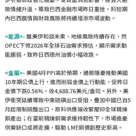
險情緒升溫，導致巴西金融市場昨日重挫，料短期
內巴西選情與財政風險將持續增添市場波動。
<能源>-
雖美伊和談未果、地緣風險持續存在，然
OPEC下修2026年全球石油需求預估，顯示需求動
能趨弱，致昨日西德州油價小幅收跌。
<金屬>-
美國4月PPI高於預期，通膨隱憂推動美國
10年期公債上行，進而削弱金價上行動能，促昨日
金價下跌0.56%，收4,688.76美元/盎司。另外，美
伊衝突延續導致中東硫磺出口受阻，疊加中國已自5
月起限制硫酸出口，原料供應端收緊壓抑全球精煉
銅產出；在當前精煉銅需求維持韌性下，市場擔憂
供需缺口或將走擴，驅動 LME銅價創歷史新高。