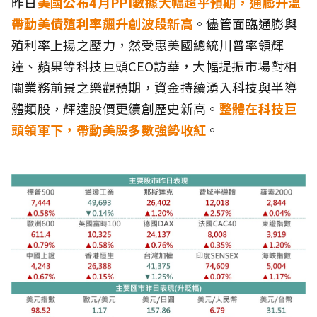
昨日
美國公布4月PPI數據大幅超乎預期，通膨升溫
帶動美債殖利率飆升創波段新高
。儘管面臨通膨與
殖利率上揚之壓力，然受惠美國總統川普率領輝
達、蘋果等科技巨頭CEO訪華，大幅提振市場對相
關業務前景之樂觀預期，資金持續湧入科技與半導
體類股，輝達股價更續創歷史新高。
整體在科技巨
頭領軍下，帶動美股多數強勢收紅
。