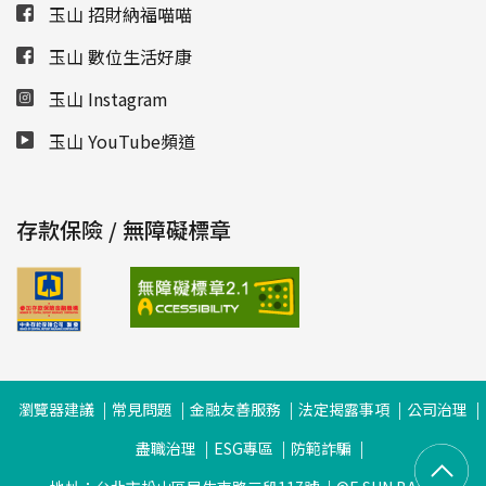
玉山 招財納福喵喵
玉山 數位生活好康
玉山 Instagram
玉山 YouTube頻道
存款保險 / 無障礙標章
瀏覽器建議
常見問題
金融友善服務
法定揭露事項
公司治理
盡職治理
ESG專區
防範詐騙