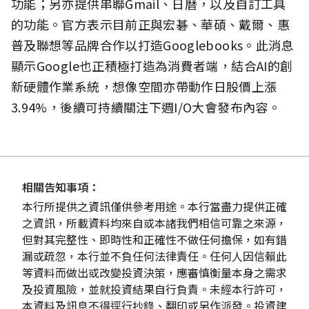
功能；另亦提供串聯Gmail、日曆，以及自訂工具
的功能。官方表示目前正與宏碁、華碩、戴爾、惠
普及聯想等品牌合作以打造Googlebooks。此消息
顯示Google也正積極打造為消費者端，結合AI的創
新硬體作業系統，想像空間亦帶動作日股價上漲
3.94%，後續可持續關注下週I/O大會發布內容。
相關告知事項：
本行所提供之資訊僅供參考用途。本行當盡力提供正確
之資訊，所載資料均來自或本諸我們相信可靠之來源，
但對其完整性、即時性和正確性不做任何擔保，如有錯
漏或疏忽，本行並不負任何法律責任。任何人因信賴此
等資料而做出或改變投資決策，應審慎衡量本身之需求
及投資風險，並就投資結果自行負責。未經本行許可，
本資料及訊息不得逕行抄錄、翻印或另作派發。投資建