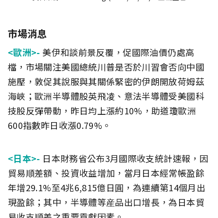
市場消息
<歐洲>-
美伊和談前景反覆，促國際油價仍處高
檔，市場關注美國總統川普是否於川習會否向中國
施壓，敦促其說服與其關係緊密的伊朗開放荷姆茲
海峽；歐洲半導體股英飛凌、意法半導體受美國科
技股反彈帶動，昨日均上漲約10%，助道瓊歐洲
600指數昨日收漲0.79%。
<日本>-
日本財務省公布3月國際收支統計速報，因
貿易順差額、投資收益增加，當月日本經常帳盈餘
年增29.1%至4兆6,815億日圓，為連續第14個月出
現盈餘；其中，半導體等産品出口增長，為日本貿
易收支順差之重要貢獻因素。